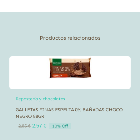
cantidad
Productos relacionados
Repostería y chocolates
GALLETAS FINAS ESPELTA 0% BAÑADAS CHOCO
NEGRO 88GR
El
El
2,57
€
10% Off
2,85
€
precio
precio
original
actual