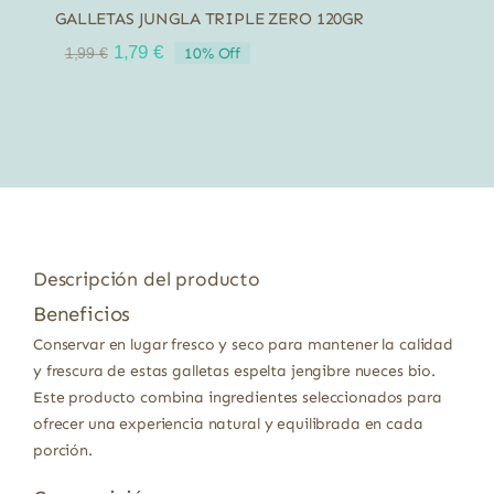
GALLETAS JUNGLA TRIPLE ZERO 120GR
El
El
1,79
€
10% Off
1,99
€
precio
precio
original
actual
era:
es:
1,99 €.
1,79 €.
Descripción del producto
Beneficios
Conservar en lugar fresco y seco para mantener la calidad
y frescura de estas galletas espelta jengibre nueces bio.
Este producto combina ingredientes seleccionados para
ofrecer una experiencia natural y equilibrada en cada
porción.