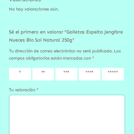
No hay valoraciones aún.
Sé el primero en valorar “Galletas Espelta Jengibre
Nueces Bio Sol Natural 250g”
Tu dirección de correo electrónico no será publicada.
Los
campos obligatorios están marcados con
*
1 de 5
2 de 5
3 de 5
4 de 5
5 de 5
estrellas
estrellas
estrellas
estrellas
estrellas
Tu valoración
*