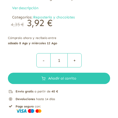
Ver descripción
Categorías:
Repostería y chocolates
3,92
€
4,35
€
Cómpralo ahora y recíbelo entre
sábado 8 Ago y miércoles 12 Ago
Galletas
Espelta
Añadir al carrito
Jengibre
Nueces
Envío gratis
a partir de
40 €
Bio
Devoluciones
hasta 14 días
Sol
Pago seguro
con:
Natural
250g