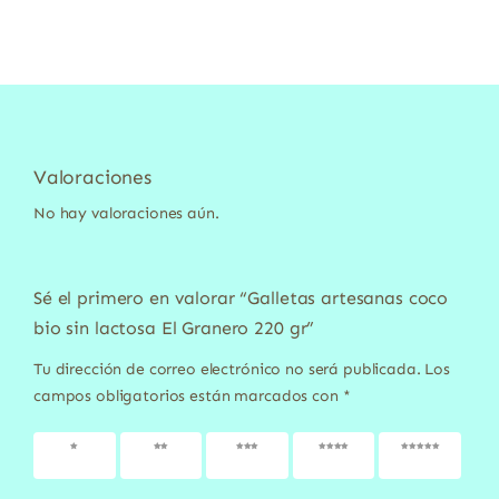
Valoraciones
No hay valoraciones aún.
Sé el primero en valorar “Galletas artesanas coco
bio sin lactosa El Granero 220 gr”
Tu dirección de correo electrónico no será publicada.
Los
campos obligatorios están marcados con
*
1 de 5
2 de 5
3 de 5
4 de 5
5 de 5
estrellas
estrellas
estrellas
estrellas
estrellas