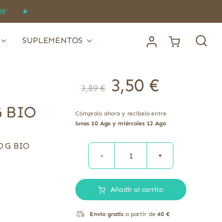
IDO26’ ★
SUPLEMENTOS
3,50
€
3,89
€
G BIO
Cómpralo ahora y recíbelo entre
lunes 10 Ago y miércoles 12 Ago
 G BIO
GALLETA
COPOS
Añadir al carrito
AVENA
INTEGRAL
Envío gratis
a partir de
40 €
CANELA