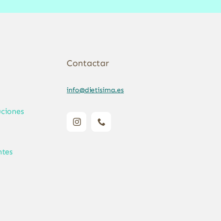
Contactar
info@dietisima.es
ciones
ntes