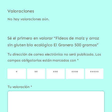
Valoraciones
No hay valoraciones aún.
Sé el primero en valorar “Fideos de maíz y arroz
sin gluten bio ecológico El Granero 500 gramos”
Tu dirección de correo electrónico no será publicada.
Los
campos obligatorios están marcados con
*
1 de 5
2 de 5
3 de 5
4 de 5
5 de 5
estrellas
estrellas
estrellas
estrellas
estrellas
Tu valoración
*