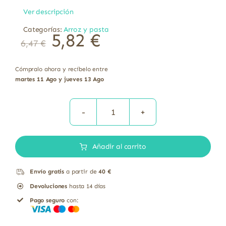
Ver descripción
Categorías:
Arroz y pasta
5,82
€
6,47
€
Cómpralo ahora y recíbelo entre
martes 11 Ago y jueves 13 Ago
Fideos
de
Añadir al carrito
maíz
y
Envío gratis
a partir de
40 €
arroz
Devoluciones
hasta 14 días
sin
Pago seguro
con:
gluten
bio