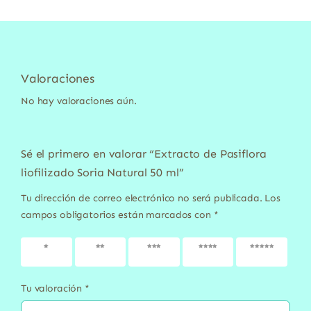
Valoraciones
No hay valoraciones aún.
Sé el primero en valorar “Extracto de Pasiflora
liofilizado Soria Natural 50 ml”
Tu dirección de correo electrónico no será publicada.
Los
campos obligatorios están marcados con
*
1 de 5
2 de 5
3 de 5
4 de 5
5 de 5
estrellas
estrellas
estrellas
estrellas
estrellas
Tu valoración
*