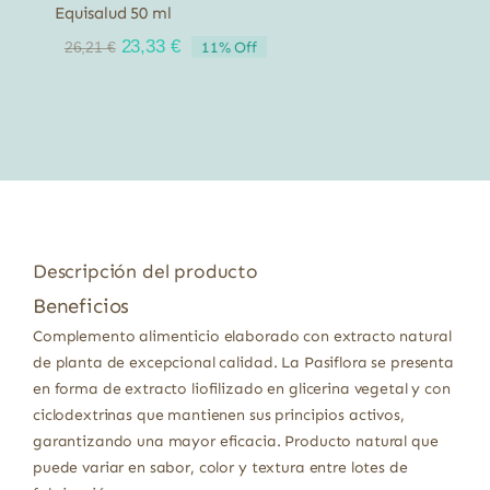
Equisalud 50 ml
El
El
23,33
€
11% Off
26,21
€
precio
precio
original
actual
era:
es:
26,21 €.
23,33 €.
Descripción del producto
Beneficios
Complemento alimenticio elaborado con extracto natural
de planta de excepcional calidad. La Pasiflora se presenta
en forma de extracto liofilizado en glicerina vegetal y con
ciclodextrinas que mantienen sus principios activos,
garantizando una mayor eficacia. Producto natural que
puede variar en sabor, color y textura entre lotes de