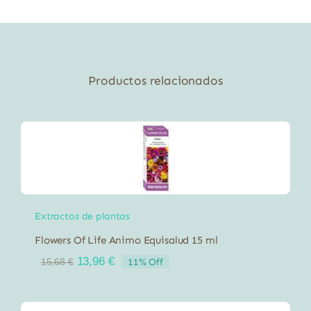
cantidad
Productos relacionados
Extractos de plantas
Flowers Of Life Animo Equisalud 15 ml
El
El
13,96
€
11% Off
15,68
€
precio
precio
original
actual
era:
es: