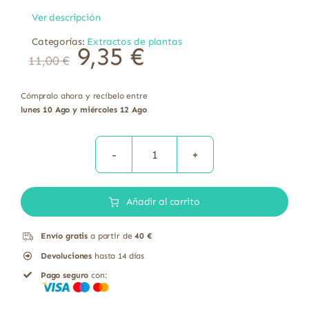
Ver descripción
Categorías:
Extractos de plantas
9,35
€
11,00
€
Cómpralo ahora y recíbelo entre
lunes 10 Ago y miércoles 12 Ago
Extracto
de
Añadir al carrito
Pasiflora
liofilizado
Envío gratis
a partir de
40 €
Soria
Devoluciones
hasta 14 días
Natural
Pago seguro
con:
50
ml