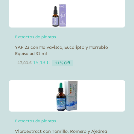
15,68 €.
13,96 €.
Extractos de plantas
YAP 23 con Malvavisco, Eucalipto y Marrubio
Equisalud 31 ml
El
El
15,13
€
11% Off
17,00
€
precio
precio
original
actual
era:
es:
17,00 €.
15,13 €.
Extractos de plantas
Vibroextract con Tomillo, Romero y Ajedrea