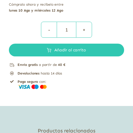
Cómpralo ahora y recíbelo entre
lunes 10 Ago y miércoles 12 Ago
Extracto
de
Añadir al carrito
Drosera
liofilizado
Envío gratis
a partir de
40 €
natural
Devoluciones
hasta 14 días
Soria
Pago seguro
con:
Natural
50
ml
cantidad
Productos relacionados