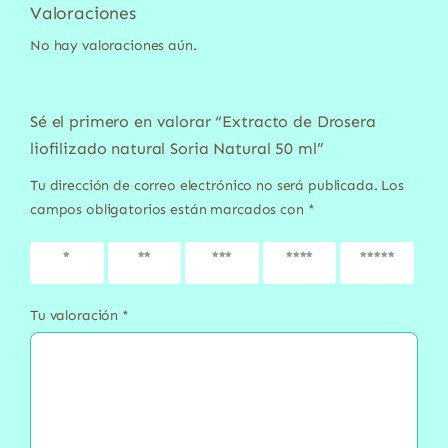
Valoraciones
No hay valoraciones aún.
Sé el primero en valorar “Extracto de Drosera
liofilizado natural Soria Natural 50 ml”
Tu dirección de correo electrónico no será publicada.
Los
campos obligatorios están marcados con
*
1 de 5
2 de 5
3 de 5
4 de 5
5 de 5
estrellas
estrellas
estrellas
estrellas
estrellas
Tu valoración
*