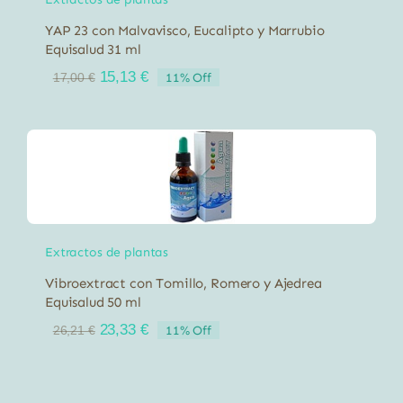
YAP 23 con Malvavisco, Eucalipto y Marrubio
Equisalud 31 ml
El
El
15,13
€
11% Off
17,00
€
precio
precio
original
actual
era:
es:
17,00 €.
15,13 €.
Extractos de plantas
Vibroextract con Tomillo, Romero y Ajedrea
Equisalud 50 ml
El
El
23,33
€
11% Off
26,21
€
precio
precio
original
actual
era:
es:
26,21 €.
23,33 €.