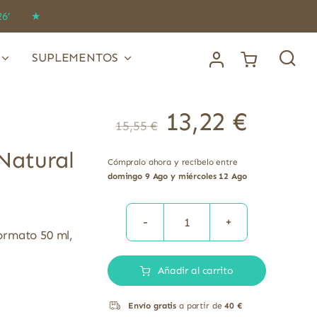
IDO26’ ★
SUPLEMENTOS
13,22
€
15,55
€
Natural
Cómpralo ahora y recíbelo entre
domingo 9 Ago y miércoles 12 Ago
Extracto
ormato 50 ml,
de
Añadir al carrito
Desmodium
adscendens
Envío gratis
a partir de
40 €
natural