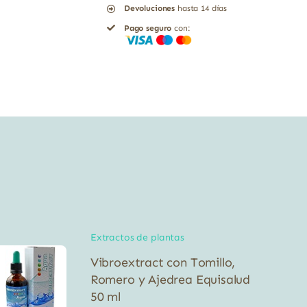
Devoluciones
hasta 14 días
Soria
Pago seguro
con:
Natural
50
ml
cantidad
Extractos de plantas
Vibroextract con Tomillo,
Romero y Ajedrea Equisalud
50 ml