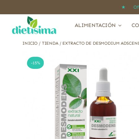
Saltar
★ Ofert
al
contenido
ALIMENTACIÓN
CO
INICIO
/
TIENDA
/
EXTRACTO DE DESMODIUM ADSCEND
-15%