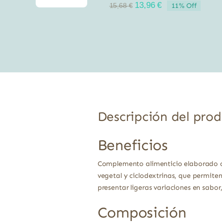
El
El
13,96
€
11% Off
15,68
€
precio
precio
original
actual
era:
es:
15,68 €.
13,96 €.
Descripción del pro
Beneficios
Complemento alimenticio elaborado co
vegetal y ciclodextrinas, que permiten
presentar ligeras variaciones en sabor
Composición