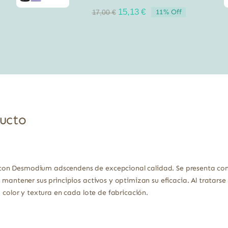
El
El
15,13
€
11% Off
17,00
€
precio
precio
original
actual
era:
es:
17,00 €.
15,13 €.
ducto
n Desmodium adscendens de excepcional calidad. Se presenta como 
 mantener sus principios activos y optimizan su eficacia. Al tratars
, color y textura en cada lote de fabricación.