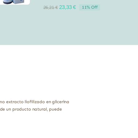
El
El
23,33
€
11% Off
26,21
€
precio
precio
original
actual
era:
es:
26,21 €.
23,33 €.
extracto liofilizado en glicerina
e de un producto natural, puede