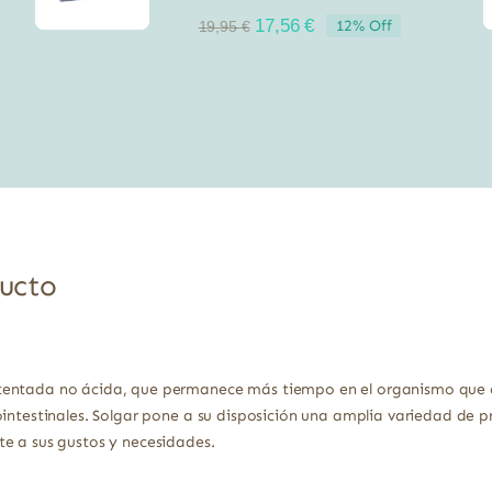
El
El
17,56
€
12% Off
19,95
€
precio
precio
original
actual
era:
es:
19,95 €.
17,56 €.
ducto
tentada no ácida, que permanece más tiempo en el organismo que o
ointestinales. Solgar pone a su disposición una amplia variedad de 
e a sus gustos y necesidades.