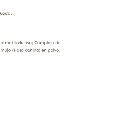
cuada.
opilmetilcelulosa; Complejo de
ramujo (Rosa canina) en polvo;