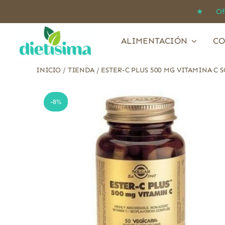
Saltar
★ Ofert
al
contenido
ALIMENTACIÓN
CO
INICIO
/
TIENDA
/
ESTER-C PLUS 500 MG VITAMINA C 
-8%