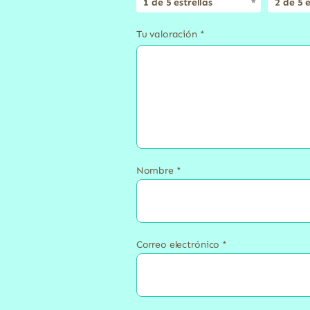
1 de 5 estrellas
2 de 5 e
Tu valoración
*
Nombre
*
Correo electrónico
*