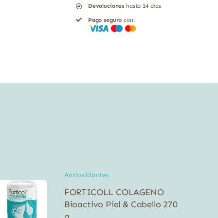
Devoluciones
hasta 14 días
Vitamina
Pago seguro
con:
C
Solgar
50
cápsulas
vegetales
cantidad
Antioxidantes
FORTICOLL COLAGENO
Bioactivo Piel & Cabello 270
g