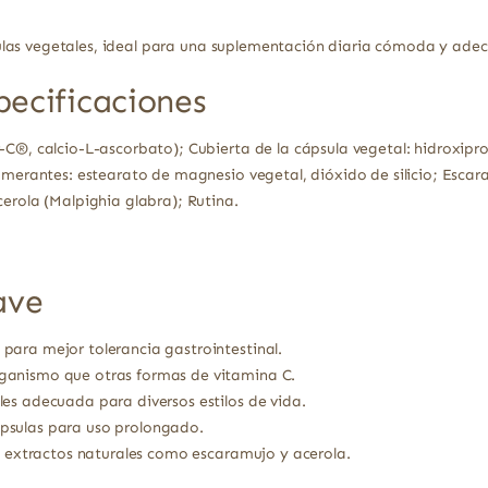
las vegetales, ideal para una suplementación diaria cómoda y ade
pecificaciones
-C®, calcio-L-ascorbato); Cubierta de la cápsula vegetal: hidroxipr
lomerantes: estearato de magnesio vegetal, dióxido de silicio; Esca
cerola (Malpighia glabra); Rutina.
ave
para mejor tolerancia gastrointestinal.
ganismo que otras formas de vitamina C.
es adecuada para diversos estilos de vida.
psulas para uso prolongado.
 y extractos naturales como escaramujo y acerola.