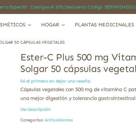
a Especial : Consigue el 10% Descuento Código ‘BIENVEN
SMÉTICOS
HOGAR
PLANTAS MEDICINALES
SOLGAR 50 CÁPSULAS VEGETALES
Ester-C Plus 500 mg Vita
Solgar 50 cápsulas vegeta
Sé el primero en dejar una reseña.
Cápsulas vegetales con 500 mg de vitamina C pa
una mejor digestión y tolerancia gastrointestinal
Ver descripción
Categorías:
Antioxidantes