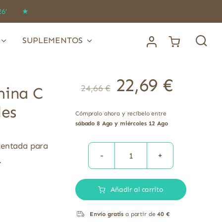
IDO26’ ★
SUPLEMENTOS
22,69
€
24,66
€
mina C
les
Cómpralo ahora y recíbelo entre
sábado 8 Ago y miércoles 12 Ago
tentada para
.
Ester-
C
Añadir al carrito
Plus
500
Envío gratis
a partir de
40 €
mg