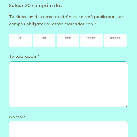
Solgar 30 comprimidos”
Tu dirección de correo electrónico no será publicada.
Los
campos obligatorios están marcados con
*
1 de 5
2 de 5
3 de 5
4 de 5
5 de 5
estrellas
estrellas
estrellas
estrellas
estrellas
Tu valoración
*
Nombre
*