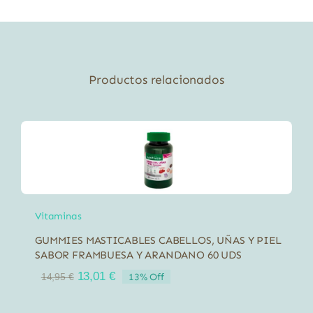
cantidad
Productos relacionados
Vitaminas
GUMMIES MASTICABLES CABELLOS, UÑAS Y PIEL
SABOR FRAMBUESA Y ARANDANO 60 UDS
El
El
13,01
€
13% Off
14,95
€
precio
precio
original
actual