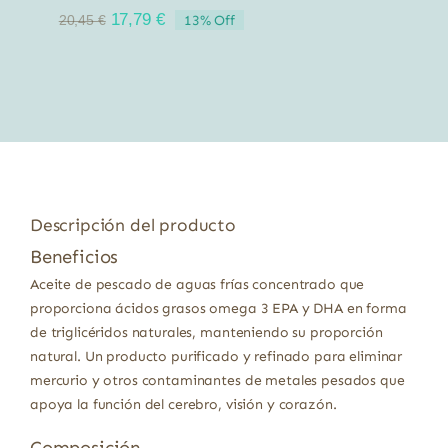
El
El
17,79
€
13% Off
20,45
€
precio
precio
original
actual
era:
es:
20,45 €.
17,79 €.
Descripción del producto
Beneficios
Aceite de pescado de aguas frías concentrado que
proporciona ácidos grasos omega 3 EPA y DHA en forma
de triglicéridos naturales, manteniendo su proporción
natural. Un producto purificado y refinado para eliminar
mercurio y otros contaminantes de metales pesados que
apoya la función del cerebro, visión y corazón.
Composición