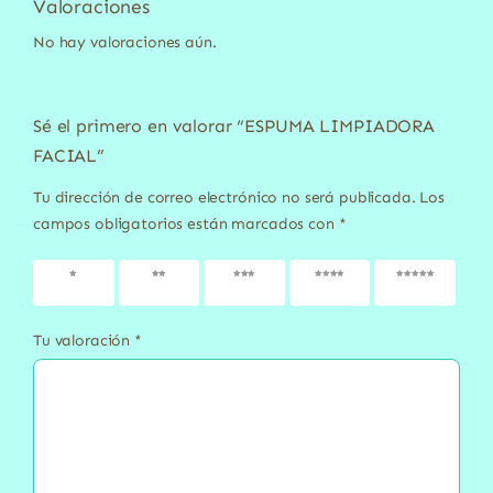
Valoraciones
No hay valoraciones aún.
Sé el primero en valorar “ESPUMA LIMPIADORA
FACIAL”
Tu dirección de correo electrónico no será publicada.
Los
campos obligatorios están marcados con
*
1 de 5
2 de 5
3 de 5
4 de 5
5 de 5
estrellas
estrellas
estrellas
estrellas
estrellas
Tu valoración
*