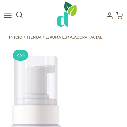
Saltar
al
contenido
INICIO
/
TIENDA
/
ESPUMA LIMPIADORA FACIAL
-15%