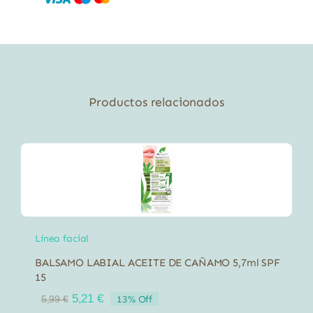
Productos relacionados
Línea facial
BALSAMO LABIAL ACEITE DE CAÑAMO 5,7ml SPF
15
El
El
5,21
€
13% Off
5,99
€
precio
precio