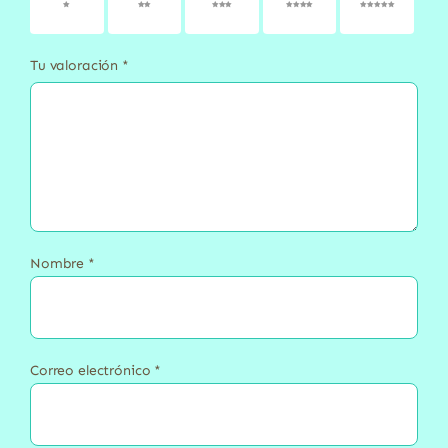
1 de 5
2 de 5
3 de 5
4 de 5
5 de 5
estrellas
estrellas
estrellas
estrellas
estrellas
Tu valoración
*
Nombre
*
Correo electrónico
*