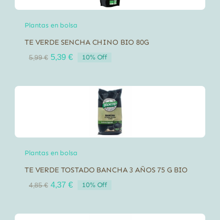
Plantas en bolsa
TE VERDE SENCHA CHINO BIO 80G
El
El
5,39
€
10% Off
5,99
€
precio
precio
original
actual
era:
es:
5,99 €.
5,39 €.
Plantas en bolsa
TE VERDE TOSTADO BANCHA 3 AÑOS 75 G BIO
El
El
4,37
€
10% Off
4,85
€
precio
precio
original
actual
era:
es: