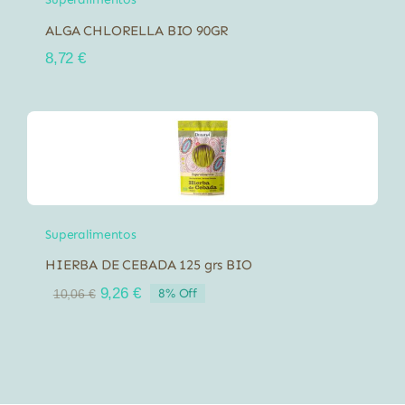
ALGA CHLORELLA BIO 90GR
8,72
€
Superalimentos
HIERBA DE CEBADA 125 grs BIO
El
El
9,26
€
8% Off
10,06
€
precio
precio
original
actual
era:
es:
10,06 €.
9,26 €.