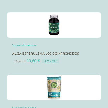
Superalimentos
ALGA ESPIRULINA 100 COMPRIMIDOS
El
El
13,60
€
12% Off
15,45
€
precio
precio
original
actual
era:
es:
15,45 €.
13,60 €.
Superalimentos