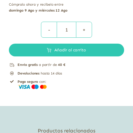
Cómpralo ahora y recíbelo entre
domingo 9 Ago y miércoles 12 Ago
Espirulina
750
Añadir al carrito
mg
Solgar
Envío gratis
a partir de
40 €
80
Devoluciones
hasta 14 días
cápsulas
Pago seguro
con:
vegetales
cantidad
Productos relacionados