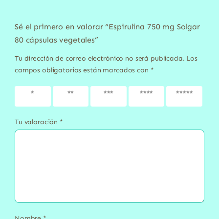
Sé el primero en valorar “Espirulina 750 mg Solgar
80 cápsulas vegetales”
Tu dirección de correo electrónico no será publicada.
Los
campos obligatorios están marcados con
*
1 de 5
2 de 5
3 de 5
4 de 5
5 de 5
estrellas
estrellas
estrellas
estrellas
estrellas
Tu valoración
*
Nombre
*