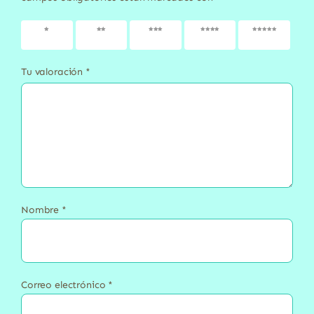
1 de 5
2 de 5
3 de 5
4 de 5
5 de 5
estrellas
estrellas
estrellas
estrellas
estrellas
Tu valoración
*
Nombre
*
Correo electrónico
*