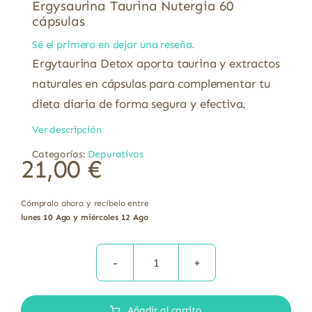
Ergysaurina Taurina Nutergia 60
cápsulas
Sé el primero en dejar una reseña.
Ergytaurina Detox aporta taurina y extractos
naturales en cápsulas para complementar tu
dieta diaria de forma segura y efectiva.
Ver descripción
Categorías:
Depurativos
21,00
€
Cómpralo ahora y recíbelo entre
lunes 10 Ago y miércoles 12 Ago
Ergysaurina
Taurina
Añadir al carrito
Nutergia