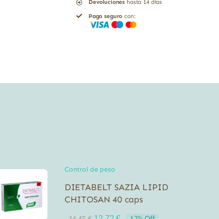
Devoluciones
hasta 14 días
cantidad
Pago seguro
con:
Control de peso
DIETABELT SAZIA LIPID
CHITOSAN 40 caps
El
El
12,72
€
12% Off
14,45
€