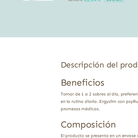
precio
precio
original
actual
era:
es:
12,95 €.
11,14 €.
Descripción del pro
Beneficios
Tomar de 1 a 2 sobres al día, preferen
en la rutina diaria. Ergyslim con psy
promesas médicas.
Composición
El producto se presenta en un envase 