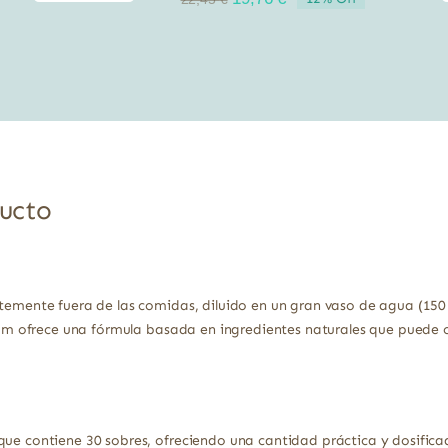
precio
precio
original
actual
era:
es:
22,45 €.
19,76 €.
ducto
temente fuera de las comidas, diluido en un gran vaso de agua (150 ml
llium ofrece una fórmula basada en ingredientes naturales que puede
que contiene 30 sobres, ofreciendo una cantidad práctica y dosific