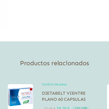
Productos relacionados
Control de peso
DIETABELT VIENTRE
PLANO 60 CAPSULAS
El
El
19,76
€
12% Off
22,45
€