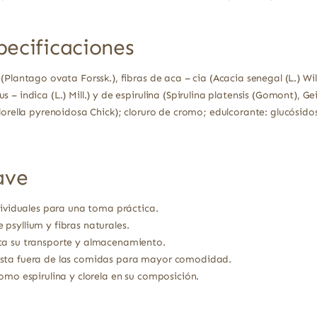
pecificaciones
(Plantago ovata Forssk.), fibras de aca – cia (Acacia senegal (L.) W
 – indica (L.) Mill.) y de espirulina (Spirulina platensis (Gomont), G
lorella pyrenoidosa Chick); cloruro de cromo; edulcorante: glucósidos
ave
dividuales para una toma práctica.
psyllium y fibras naturales.
ta su transporte y almacenamiento.
esta fuera de las comidas para mayor comodidad.
omo espirulina y clorela en su composición.