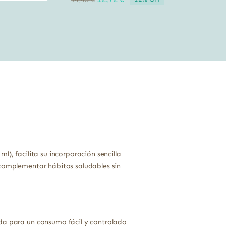
precio
precio
original
actual
era:
es:
14,45 €.
12,72 €.
), facilita su incorporación sencilla
 complementar hábitos saludables sin
ada para un consumo fácil y controlado