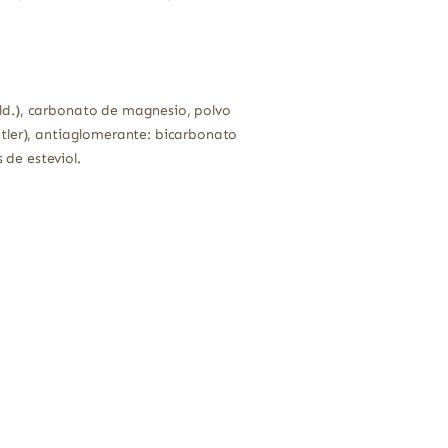
illd.), carbonato de magnesio, polvo
eitler), antiaglomerante: bicarbonato
 de esteviol.