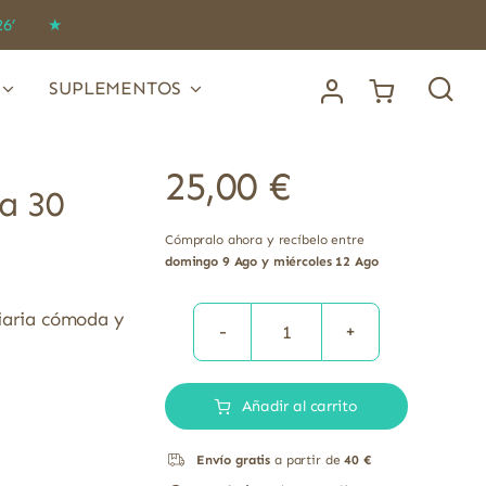
IDO26’ ★
SUPLEMENTOS
25,00
€
a 30
Cómpralo ahora y recíbelo entre
domingo 9 Ago y miércoles 12 Ago
diaria cómoda y
Ergyslim
Psyllium
Añadir al carrito
Nutergia
30
Envío gratis
a partir de
40 €
sobres