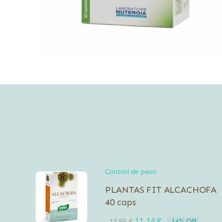
Control de peso
PLANTAS FIT ALCACHOFA
40 caps
El
El
11,14
€
14% Off
12,95
€