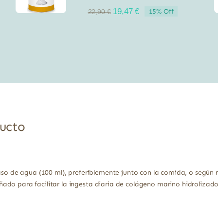
El
El
19,47
€
15% Off
22,90
€
precio
precio
original
actual
era:
es:
22,90 €.
19,47 €.
ducto
vaso de agua (100 ml), preferiblemente junto con la comida, o según
do para facilitar la ingesta diaria de colágeno marino hidrolizado