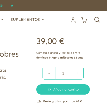
IDO26’ ★
SUPLEMENTOS
39,00
€
Sobres
Cómpralo ahora y recíbelo entre
domingo 9 Ago y miércoles 12 Ago
tros
Ergyflex
rio.
Colágeno
Añadir al carrito
Marino
Hidrolizado
Envío gratis
a partir de
40 €
Nutergia