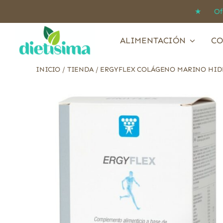
Saltar
★ Ofert
al
contenido
ALIMENTACIÓN
CO
INICIO
/
TIENDA
/
ERGYFLEX COLÁGENO MARINO HIDR