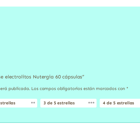
e electrolitos Nutergia 60 cápsulas”
será publicada.
Los campos obligatorios están marcados con
*
strellas
3 de 5 estrellas
4 de 5 estrellas