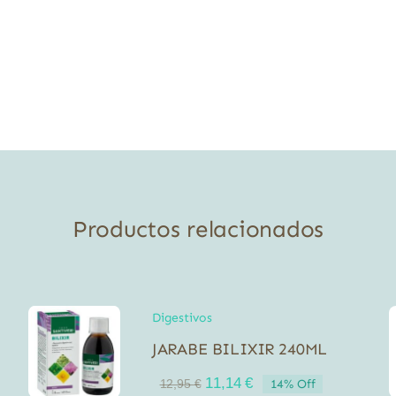
Productos relacionados
Digestivos
JARABE BILIXIR 240ML
El
El
11,14
€
14% Off
12,95
€