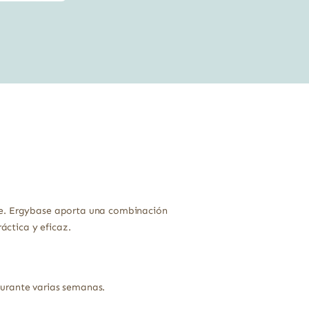
precio
precio
original
actual
era:
es:
14,95 €.
13,31 €.
rse. Ergybase aporta una combinación
ctica y eficaz.
durante varias semanas.