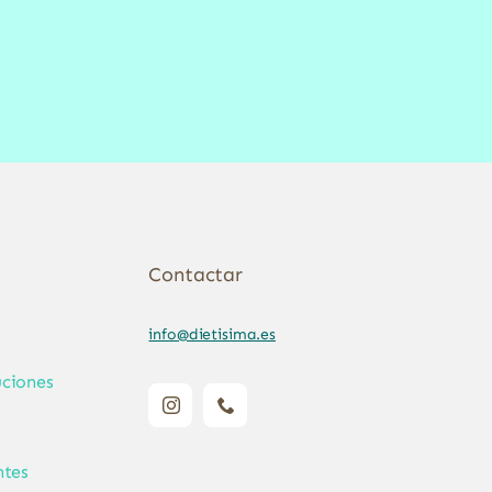
Contactar
info@dietisima.es
ciones
ntes