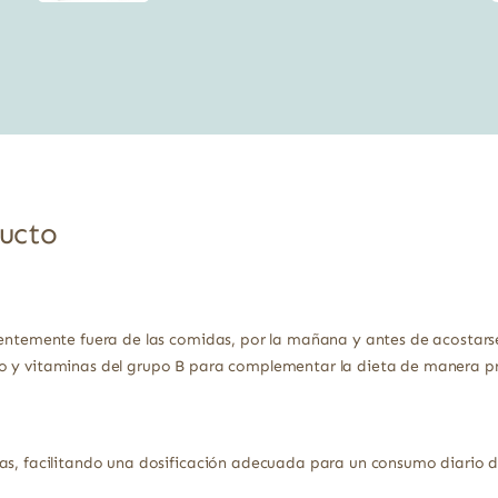
precio
precio
original
actual
era:
es:
12,95 €.
11,14 €.
ducto
erentemente fuera de las comidas, por la mañana y antes de acosta
o y vitaminas del grupo B para complementar la dieta de manera prá
las, facilitando una dosificación adecuada para un consumo diario 