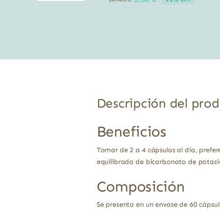
precio
precio
original
actual
era:
es:
10,45 €.
9,30 €.
Descripción del pro
Beneficios
Tomar de 2 a 4 cápsulas al día, pref
equilibrada de bicarbonato de potasi
Composición
Se presenta en un envase de 60 cápsu