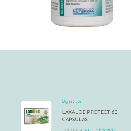
Digestivos
LAXALOE PROTECT 60
CAPSULAS
El
El
9,30
€
11% Off
10,45
€