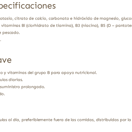
pecificaciones
tasio, citrato de calcio, carbonato e hidróxido de magnesio, gluco
itaminas Bl (clorhidrato de tiamina), B3 (niacina), B5 (D – pantote
de pescado.
.
ave
o y vitaminas del grupo B para apoyo nutricional.
ulas diarias.
 suministro prolongado.
do.
las al día, preferiblemente fuera de las comidas, distribuidas por 