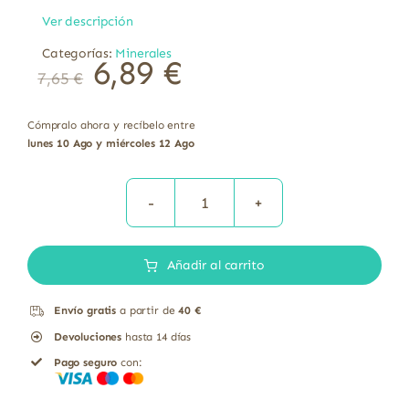
Ver descripción
Categorías:
Minerales
6,89
€
7,65
€
Cómpralo ahora y recíbelo entre
lunes 10 Ago y miércoles 12 Ago
Epsolax
Sales
Añadir al carrito
De
Magnesio
Envío gratis
a partir de
40 €
El
Devoluciones
hasta 14 días
Granero
Pago seguro
con:
100
gr