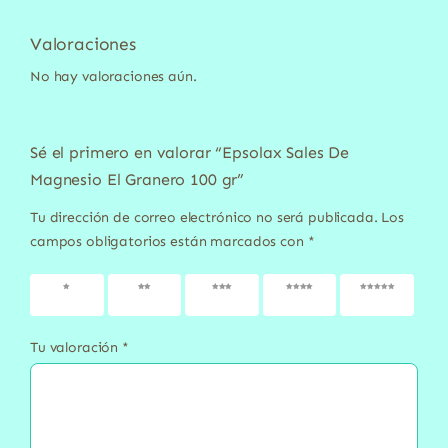
Valoraciones
No hay valoraciones aún.
Sé el primero en valorar “Epsolax Sales De
Magnesio El Granero 100 gr”
Tu dirección de correo electrónico no será publicada.
Los
campos obligatorios están marcados con
*
1 de 5
2 de 5
3 de 5
4 de 5
5 de 5
estrellas
estrellas
estrellas
estrellas
estrellas
Tu valoración
*