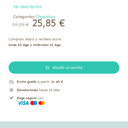
Ver descripción
Categorías:
Digestivos
25,85
€
29,05
€
Cómpralo ahora y recíbelo entre
lunes 10 Ago y miércoles 12 Ago
Enzimax
con
Añadir al carrito
Piña,
Envío gratis
a partir de
40 €
Papaya
Devoluciones
hasta 14 días
y
Pago seguro
con:
Hinojo
Equisalud
50
cápsulas