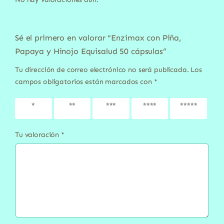
Sé el primero en valorar “Enzimax con Piña,
Papaya y Hinojo Equisalud 50 cápsulas”
Tu dirección de correo electrónico no será publicada.
Los
campos obligatorios están marcados con
*
1 de 5
2 de 5
3 de 5
4 de 5
5 de 5
estrellas
estrellas
estrellas
estrellas
estrellas
Tu valoración
*