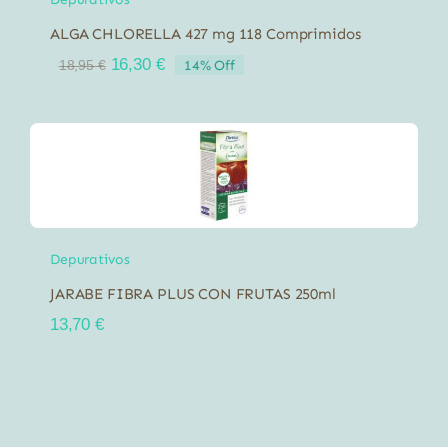
ALGA CHLORELLA 427 mg 118 Comprimidos
El
El
16,30
€
14% Off
18,95
€
precio
precio
original
actual
era:
es:
18,95 €.
16,30 €.
Depurativos
JARABE FIBRA PLUS CON FRUTAS 250ml
13,70
€