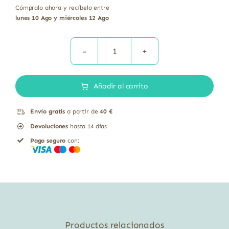
Cómpralo ahora y recíbelo entre
lunes 10 Ago y miércoles 12 Ago
Drenature
con
Añadir al carrito
Pasiflora,
Espino
Envío gratis
a partir de
40 €
blanco
Devoluciones
hasta 14 días
y
Pago seguro
con:
Melisa
Equisalud
30
ml
cantidad
Productos relacionados