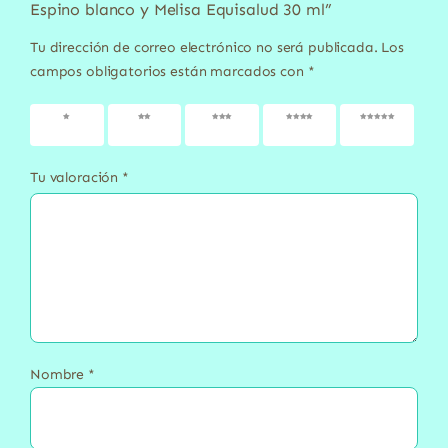
Espino blanco y Melisa Equisalud 30 ml”
Tu dirección de correo electrónico no será publicada.
Los
campos obligatorios están marcados con
*
1 de 5
2 de 5
3 de 5
4 de 5
5 de 5
estrellas
estrellas
estrellas
estrellas
estrellas
Tu valoración
*
Nombre
*