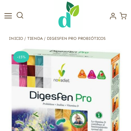
Saltar
al
contenido
INICIO
/
TIENDA
/
DIGESFEN PRO PROBIÓTICOS
-15%