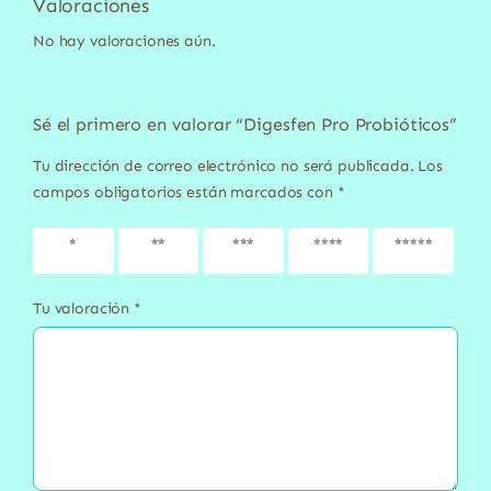
Valoraciones
No hay valoraciones aún.
Sé el primero en valorar “Digesfen Pro Probióticos”
Tu dirección de correo electrónico no será publicada.
Los
campos obligatorios están marcados con
*
1 de 5
2 de 5
3 de 5
4 de 5
5 de 5
estrellas
estrellas
estrellas
estrellas
estrellas
Tu valoración
*