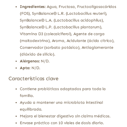
Ingredientes:
Agua, Fructosa, Fructooligosacáridos
(FOS), SynBalance® L.R. (Lactobacillus reuteri),
SynBalance® L.A. (Lactobacillus acidophilus),
SynBalance® L.P. (Lactobacillus plantarum),
Vitamina D3 (colecalciferol), Agente de carga
(maltodextrina), Aroma, Acidulante (ácido cítrico),
Conservador (sorbato potásico), Antiaglomerante
(dióxido de silicio).
Alérgenos:
N/D.
Apto:
N/D.
Características clave
Contiene probióticos adaptados para toda la
familia.
Ayuda a mantener una microbiota intestinal
equilibrada.
Mejora el bienestar digestivo sin claims médicos.
Envase práctico con 10 viales de dosis diaria.