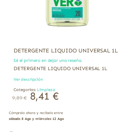
DETERGENTE LIQUIDO UNIVERSAL 1L
Sé el primero en dejar una reseña.
DETERGENTE LIQUIDO UNIVERSAL 1L
Ver descripción
Categorías:
Limpieza
El
El
8,41
€
9,89
€
precio
precio
original
actual
era:
es:
9,89 €.
8,41 €.
Cómpralo ahora y recíbelo entre
sábado 8 Ago y miércoles 12 Ago