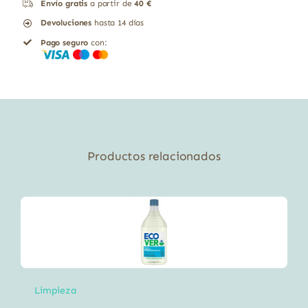
Envío gratis
a partir de
40 €
Devoluciones
hasta 14 días
Pago seguro
con:
Productos relacionados
Limpieza