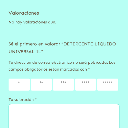
Valoraciones
No hay valoraciones aún.
Sé el primero en valorar “DETERGENTE LIQUIDO
UNIVERSAL 1L”
Tu dirección de correo electrónico no será publicada.
Los
campos obligatorios están marcados con
*
1 de 5
2 de 5
3 de 5
4 de 5
5 de 5
estrellas
estrellas
estrellas
estrellas
estrellas
Tu valoración
*