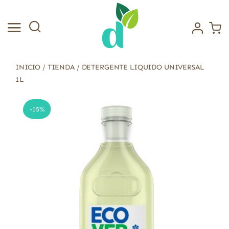
Saltar
al
contenido
INICIO
/
TIENDA
/
DETERGENTE LIQUIDO UNIVERSAL
1L
-15%