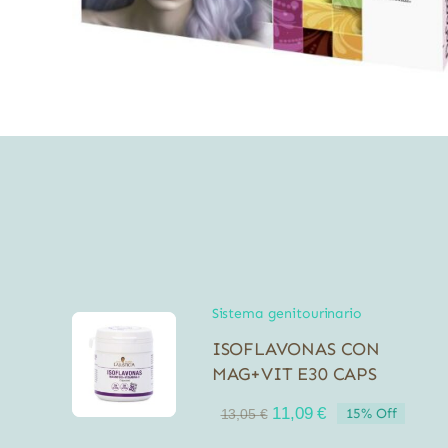
Sistema genitourinario
ISOFLAVONAS CON
MAG+VIT E30 CAPS
El
El
11,09
€
15% Off
13,05
€
precio
precio