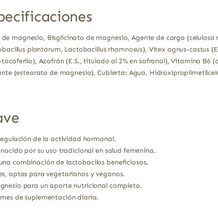
pecificaciones
e magnesio, Bisglicinato de magnesio, Agente de carga (celulosa m
obacillus plantarum, Lactobacillus rhamnosus), Vitex agnus-castus (E.S
ocoferilo), Azafrán (E.S., titulado al 2% en safranal), Vitamina B6 (
rante (estearato de magnesio). Cubierta: Agua, Hidroxipropilmetilcel
ave
regulación de la actividad hormonal.
onocido por su uso tradicional en salud femenina.
una combinación de lactobacilos beneficiosos.
es, aptas para vegetarianos y veganos.
gnesio para un aporte nutricional completo.
 mes de suplementación diaria.