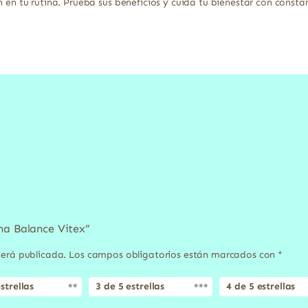
n en tu rutina. Prueba sus beneficios y cuida tu bienestar con consta
na Balance Vitex”
será publicada.
Los campos obligatorios están marcados con
*
strellas
3 de 5 estrellas
4 de 5 estrellas