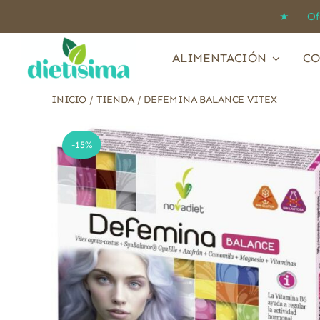
Saltar
★ Ofert
al
contenido
ALIMENTACIÓN
CO
INICIO
/
TIENDA
/
DEFEMINA BALANCE VITEX
-15%