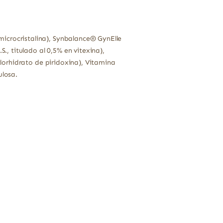
icrocristalina), Synbalance® GynElle
., titulado al 0,5% en vitexina),
clorhidrato de piridoxina), Vitamina
ulosa.