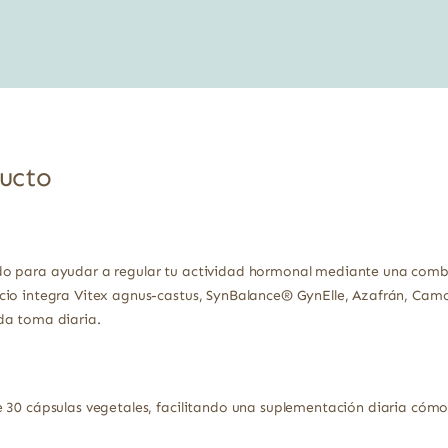
original
actual
era:
es:
18,45 €.
16,05 €.
ducto
o para ayudar a regular tu actividad hormonal mediante una combi
cio integra Vitex agnus-castus, SynBalance® GynElle, Azafrán, Cam
da toma diaria.
e 30 cápsulas vegetales, facilitando una suplementación diaria cóm