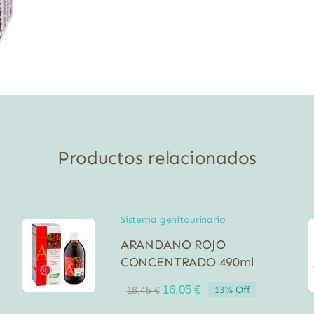
Productos relacionados
Sistema genitourinario
ARANDANO ROJO
CONCENTRADO 490ml
El
El
16,05
€
13% Off
18,45
€
precio
precio