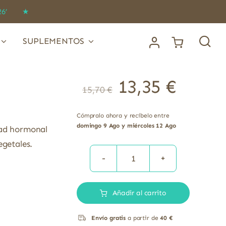
IDO26’ ★
SUPLEMENTOS
13,35
€
15,70
€
Cómpralo ahora y recíbelo entre
domingo 9 Ago y miércoles 12 Ago
dad hormonal
egetales.
Defemina
Balance
Añadir al carrito
Vitex
cantidad
Envío gratis
a partir de
40 €