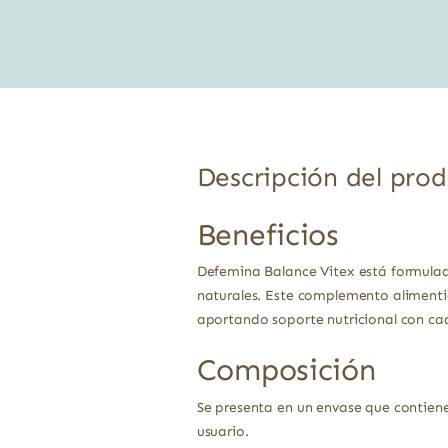
original
actual
era:
es:
13,05 €.
11,09 €.
Descripción del pro
Beneficios
Defemina Balance Vitex está formulad
naturales. Este complemento alimenti
aportando soporte nutricional con ca
Composición
Se presenta en un envase que contien
usuario.