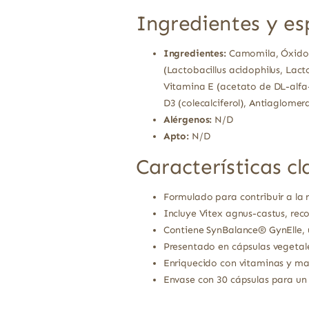
Ingredientes y es
Ingredientes:
Camomila, Óxido d
(Lactobacillus acidophilus, Lact
Vitamina E (acetato de DL-alfa-t
D3 (colecalciferol), Antiaglome
Alérgenos:
N/D
Apto:
N/D
Características cl
Formulado para contribuir a la 
Incluye Vitex agnus-castus, rec
Contiene SynBalance® GynElle, 
Presentado en cápsulas vegetal
Enriquecido con vitaminas y ma
Envase con 30 cápsulas para un