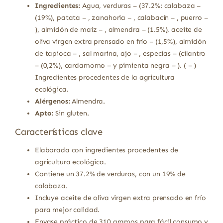
Ingredientes:
Agua, verduras – (37.2%: calabaza –
(19%), patata – , zanahoria – , calabacín – , puerro –
), almidón de maíz – , almendra – (1.5%), aceite de
oliva virgen extra prensado en frío – (1,5%), almidón
de tapioca – , sal marina, ajo – , especias – (cilantro
– (0,2%), cardamomo – y pimienta negra – ). ( – )
Ingredientes procedentes de la agricultura
ecológica.
Alérgenos:
Almendra.
Apto:
Sin gluten.
Características clave
Elaborada con ingredientes procedentes de
agricultura ecológica.
Contiene un 37.2% de verduras, con un 19% de
calabaza.
Incluye aceite de oliva virgen extra prensado en frío
para mejor calidad.
Envase práctico de 310 gramos para fácil consumo y