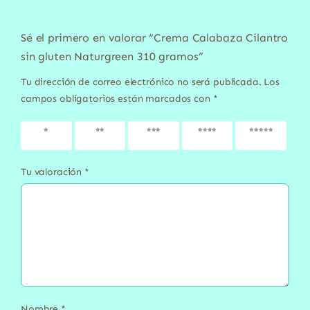
Sé el primero en valorar “Crema Calabaza Cilantro
sin gluten Naturgreen 310 gramos”
Tu dirección de correo electrónico no será publicada.
Los
campos obligatorios están marcados con
*
1 de 5
2 de 5
3 de 5
4 de 5
5 de 5
estrellas
estrellas
estrellas
estrellas
estrellas
Tu valoración
*
Nombre
*