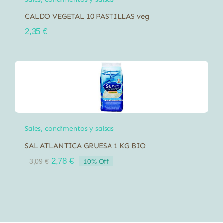
CALDO VEGETAL 10 PASTILLAS veg
2,35
€
Sales, condimentos y salsas
SAL ATLANTICA GRUESA 1 KG BIO
El
El
2,78
€
10% Off
3,09
€
precio
precio
original
actual
era:
es:
3,09 €.
2,78 €.