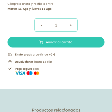
Cómpralo ahora y recíbelo entre
martes 11 Ago y jueves 13 Ago
Crema
Calabaza
Añadir al carrito
Cilantro
sin
Envío gratis
a partir de
40 €
gluten
Devoluciones
hasta 14 días
Naturgreen
Pago seguro
con:
310
gramos
cantidad
Productos relacionados