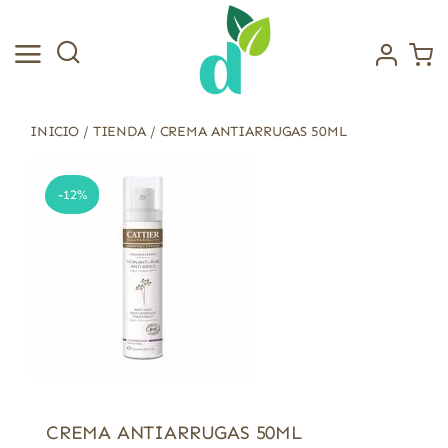
Saltar
al
contenido
INICIO
/
TIENDA
/
CREMA ANTIARRUGAS 50ML
-12%
CREMA ANTIARRUGAS 50ML