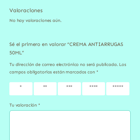
Valoraciones
No hay valoraciones aún.
Sé el primero en valorar “CREMA ANTIARRUGAS
50ML”
Tu dirección de correo electrónico no será publicada.
Los
campos obligatorios están marcados con
*
1 de 5
2 de 5
3 de 5
4 de 5
5 de 5
estrellas
estrellas
estrellas
estrellas
estrellas
Tu valoración
*