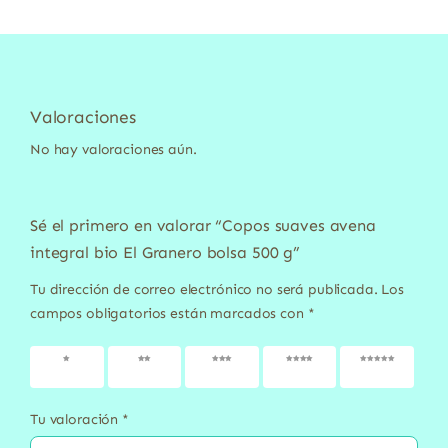
Valoraciones
No hay valoraciones aún.
Sé el primero en valorar “Copos suaves avena
integral bio El Granero bolsa 500 g”
Tu dirección de correo electrónico no será publicada.
Los
campos obligatorios están marcados con
*
1 de 5
2 de 5
3 de 5
4 de 5
5 de 5
estrellas
estrellas
estrellas
estrellas
estrellas
Tu valoración
*