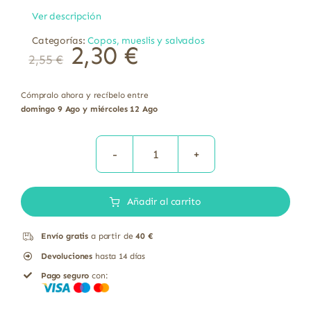
Ver descripción
Categorías:
Copos, mueslis y salvados
2,30
€
2,55
€
Cómpralo ahora y recíbelo entre
domingo 9 Ago y miércoles 12 Ago
Copos
suaves
Añadir al carrito
avena
integral
Envío gratis
a partir de
40 €
bio
Devoluciones
hasta 14 días
El
Pago seguro
con:
Granero
bolsa