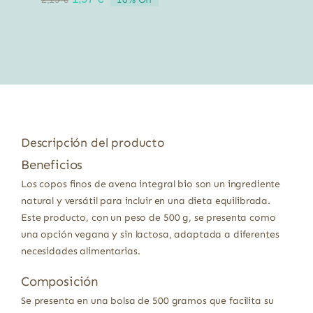
precio
precio
original
actual
era:
es:
2,19 €.
1,97 €.
Descripción del producto
Beneficios
Los copos finos de avena integral bio son un ingrediente
natural y versátil para incluir en una dieta equilibrada.
Este producto, con un peso de 500 g, se presenta como
una opción vegana y sin lactosa, adaptada a diferentes
necesidades alimentarias.
Composición
Se presenta en una bolsa de 500 gramos que facilita su