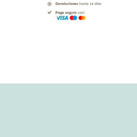
Devoluciones
hasta 14 días
bio
Pago seguro
con:
El
Granero
bolsa
cantidad