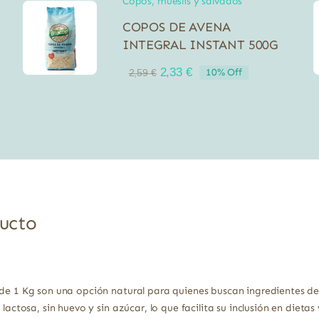
Copos, mueslis y salvados
COPOS DE AVENA
INTEGRAL INSTANT 500G
El
El
2,33
€
10% Off
2,59
€
precio
precio
original
actual
era:
es:
2,59 €.
2,33 €.
ducto
 de 1 Kg son una opción natural para quienes buscan ingredientes de
lactosa, sin huevo y sin azúcar, lo que facilita su inclusión en dietas