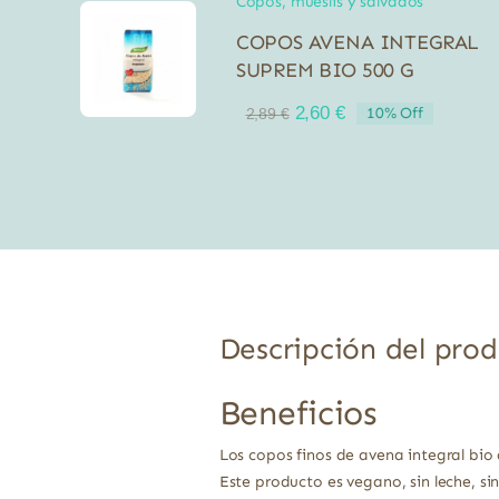
Copos, mueslis y salvados
COPOS AVENA INTEGRAL
SUPREM BIO 500 G
El
El
2,60
€
10% Off
2,89
€
precio
precio
original
actual
era:
es:
2,89 €.
2,60 €.
Descripción del pro
Beneficios
Los copos finos de avena integral bio
Este producto es vegano, sin leche, sin 