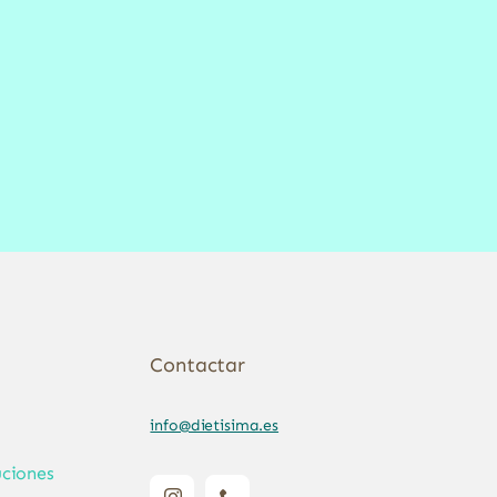
Contactar
info@dietisima.es
ciones