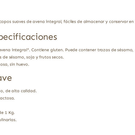
copos suaves de avena integral, fáciles de almacenar y conservar e
pecificaciones
vena integral*. Contiene gluten. Puede contener trazas de sésamo, s
s de sésamo, soja y frutos secos.
tosa, sin huevo.
ave
o, de alta calidad.
lactosa.
de 1 Kg.
linarias.