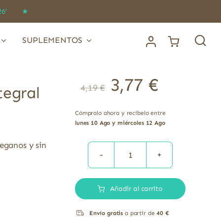
IDO26’ ★
SUPLEMENTOS
3,77
€
4,19
€
tegral
Cómpralo ahora y recíbelo entre
lunes 10 Ago y miércoles 12 Ago
eganos y sin
Copos
suaves
Añadir al carrito
de
avena
Envío gratis
a partir de
40 €
integral