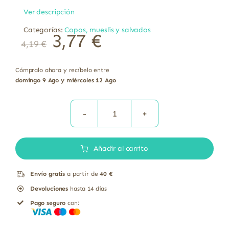
Ver descripción
Categorías:
Copos, mueslis y salvados
3,77
€
4,19
€
Cómpralo ahora y recíbelo entre
domingo 9 Ago y miércoles 12 Ago
Copos
de
Añadir al carrito
maíz
harina
Envío gratis
a partir de
40 €
de
Devoluciones
hasta 14 días
maíz
Pago seguro
con:
bio
El