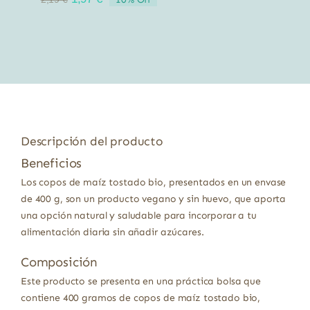
precio
precio
original
actual
era:
es:
2,19 €.
1,97 €.
Descripción del producto
Beneficios
Los copos de maíz tostado bio, presentados en un envase
de 400 g, son un producto vegano y sin huevo, que aporta
una opción natural y saludable para incorporar a tu
alimentación diaria sin añadir azúcares.
Composición
Este producto se presenta en una práctica bolsa que
contiene 400 gramos de copos de maíz tostado bio,