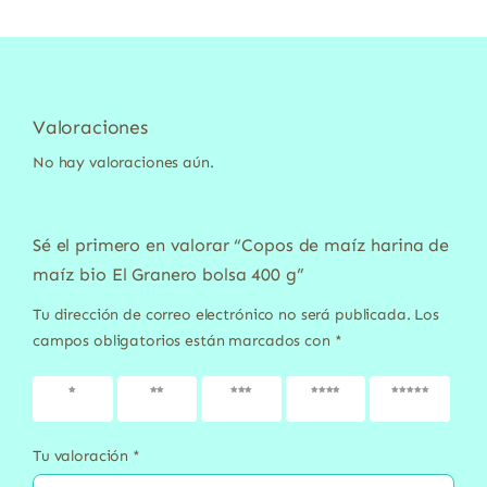
Valoraciones
No hay valoraciones aún.
Sé el primero en valorar “Copos de maíz harina de
maíz bio El Granero bolsa 400 g”
Tu dirección de correo electrónico no será publicada.
Los
campos obligatorios están marcados con
*
1 de 5
2 de 5
3 de 5
4 de 5
5 de 5
estrellas
estrellas
estrellas
estrellas
estrellas
Tu valoración
*