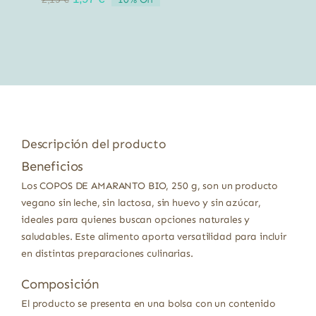
precio
precio
original
actual
era:
es:
2,19 €.
1,97 €.
Descripción del producto
Beneficios
Los COPOS DE AMARANTO BIO, 250 g, son un producto
vegano sin leche, sin lactosa, sin huevo y sin azúcar,
ideales para quienes buscan opciones naturales y
saludables. Este alimento aporta versatilidad para incluir
en distintas preparaciones culinarias.
Composición
El producto se presenta en una bolsa con un contenido