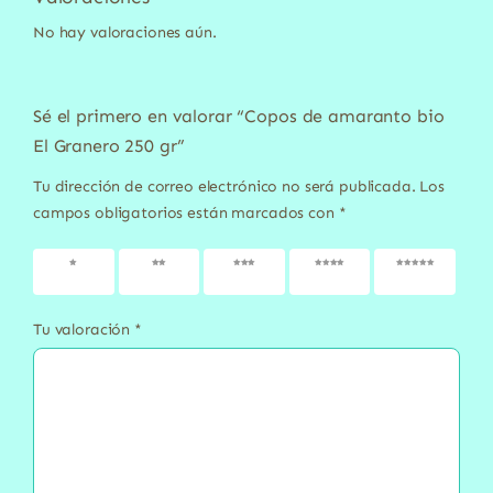
No hay valoraciones aún.
Sé el primero en valorar “Copos de amaranto bio
El Granero 250 gr”
Tu dirección de correo electrónico no será publicada.
Los
campos obligatorios están marcados con
*
1 de 5
2 de 5
3 de 5
4 de 5
5 de 5
estrellas
estrellas
estrellas
estrellas
estrellas
Tu valoración
*