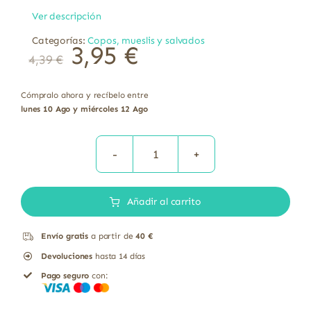
Ver descripción
Categorías:
Copos, mueslis y salvados
3,95
€
4,39
€
Cómpralo ahora y recíbelo entre
lunes 10 Ago y miércoles 12 Ago
Copos
de
Añadir al carrito
amaranto
bio
Envío gratis
a partir de
40 €
El
Devoluciones
hasta 14 días
Granero
Pago seguro
con:
250
gr