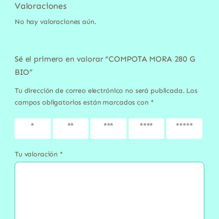
Valoraciones
No hay valoraciones aún.
Sé el primero en valorar “COMPOTA MORA 280 G
BIO”
Tu dirección de correo electrónico no será publicada.
Los
campos obligatorios están marcados con
*
1 de 5
2 de 5
3 de 5
4 de 5
5 de 5
estrellas
estrellas
estrellas
estrellas
estrellas
Tu valoración
*