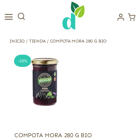
Saltar
al
contenido
INICIO
/
TIENDA
/
COMPOTA MORA 280 G BIO
-10%
COMPOTA MORA 280 G BIO