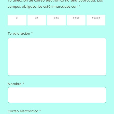
Tu dirección de correo electrónico no será publicada.
Los
campos obligatorios están marcados con
*
1 de 5
2 de 5
3 de 5
4 de 5
5 de 5
estrellas
estrellas
estrellas
estrellas
estrellas
Tu valoración
*
Nombre
*
Correo electrónico
*