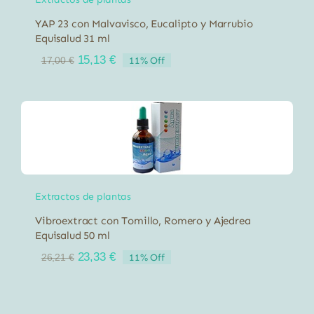
YAP 23 con Malvavisco, Eucalipto y Marrubio
Equisalud 31 ml
El
El
15,13
€
11% Off
17,00
€
precio
precio
original
actual
era:
es:
17,00 €.
15,13 €.
Extractos de plantas
Vibroextract con Tomillo, Romero y Ajedrea
Equisalud 50 ml
El
El
23,33
€
11% Off
26,21
€
precio
precio
original
actual
era:
es:
26,21 €.
23,33 €.