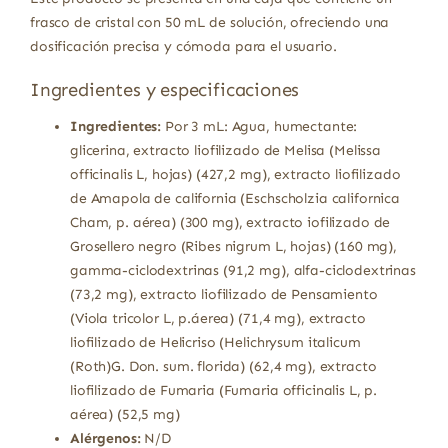
frasco de cristal con 50 mL de solución, ofreciendo una
dosificación precisa y cómoda para el usuario.
Ingredientes y especificaciones
Ingredientes:
Por 3 mL: Agua, humectante:
glicerina, extracto liofilizado de Melisa (Melissa
officinalis L, hojas) (427,2 mg), extracto liofilizado
de Amapola de california (Eschscholzia californica
Cham, p. aérea) (300 mg), extracto iofilizado de
Grosellero negro (Ribes nigrum L, hojas) (160 mg),
gamma-ciclodextrinas (91,2 mg), alfa-ciclodextrinas
(73,2 mg), extracto liofilizado de Pensamiento
(Viola tricolor L, p.áerea) (71,4 mg), extracto
liofilizado de Helicriso (Helichrysum italicum
(Roth)G. Don. sum. florida) (62,4 mg), extracto
liofilizado de Fumaria (Fumaria officinalis L, p.
aérea) (52,5 mg)
Alérgenos:
N/D