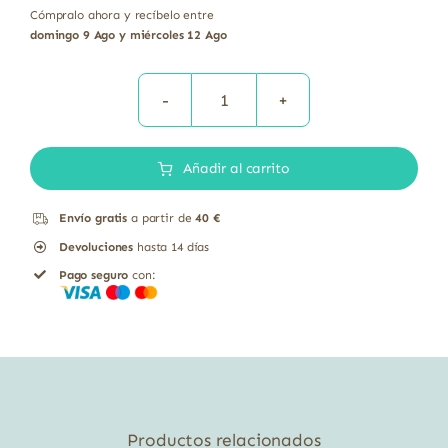
Cómpralo ahora y recíbelo entre
domingo 9 Ago y miércoles 12 Ago
Composor
23
Añadir al carrito
Allerstop
Grosellero
Envío gratis
a partir de
40 €
y
Devoluciones
hasta 14 días
Helicriso
Pago seguro
con:
Soria
Natural
50
ml
cantidad
Productos relacionados