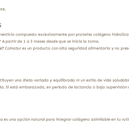
nte.
s
menticio compuesto exclusivamente por proteína colágeno hidrolizad
?
A partir de 1 a 3 meses desde que se inicia la toma.
s?
Colnatur es un producto con alta seguridad alimentaria y no prese
ituyen una dieta variada y equilibrada ni un estilo de vida saludabl
a. Si está embarazada, en periodo de lactancia o bajo supervisión 
a es una opción natural para integrar colágeno asimilable en tu ruti