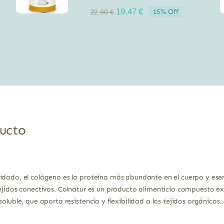
El
El
19,47
€
15% Off
22,90
€
precio
precio
original
actual
era:
es:
22,90 €.
19,47 €.
ducto
idado, el colágeno es la proteína más abundante en el cuerpo y esenc
tejidos conectivos. Colnatur es un producto alimenticio compuesto 
oluble, que aporta resistencia y flexibilidad a los tejidos orgánicos.