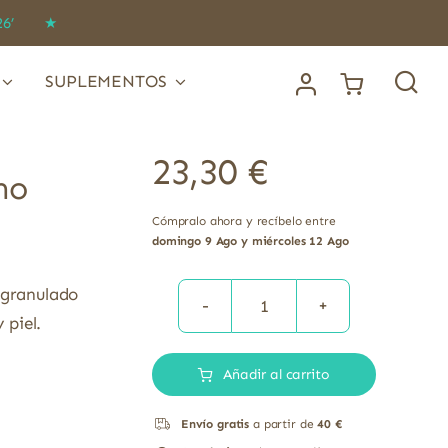
IDO26’ ★
SUPLEMENTOS
23,30
€
no
Cómpralo ahora y recíbelo entre
domingo 9 Ago y miércoles 12 Ago
 granulado
Colnatur
 piel.
Proteína
Añadir al carrito
Colágeno
Hidrolizada
Envío gratis
a partir de
40 €
300gr