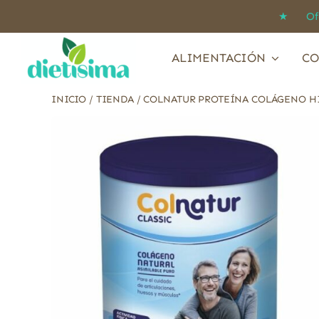
Saltar
★ Ofert
al
contenido
ALIMENTACIÓN
CO
INICIO
/
TIENDA
/
COLNATUR PROTEÍNA COLÁGENO HI