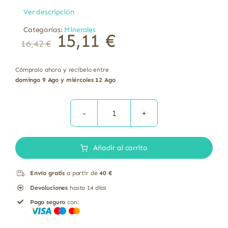
Ver descripción
Categorías:
Minerales
15,11
€
16,42
€
Cómpralo ahora y recíbelo entre
domingo 9 Ago y miércoles 12 Ago
Cobre
Quelado
Añadir al carrito
100
mg
Envío gratis
a partir de
40 €
Bisglicinato
Devoluciones
hasta 14 días
Solgar
Pago seguro
con:
100
comprimidos