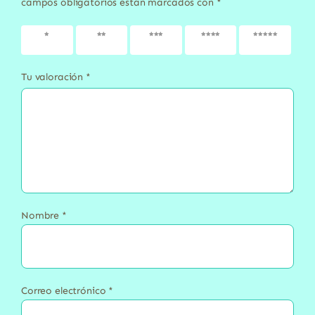
campos obligatorios están marcados con
*
1 de 5
2 de 5
3 de 5
4 de 5
5 de 5
estrellas
estrellas
estrellas
estrellas
estrellas
Tu valoración
*
Nombre
*
Correo electrónico
*