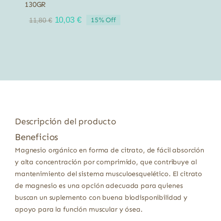
130GR
El
El
10,03
€
15% Off
11,80
€
precio
precio
original
actual
era:
es:
11,80 €.
10,03 €.
Descripción del producto
Beneficios
Magnesio orgánico en forma de citrato, de fácil absorción
y alta concentración por comprimido, que contribuye al
mantenimiento del sistema musculoesquelético. El citrato
de magnesio es una opción adecuada para quienes
buscan un suplemento con buena biodisponibilidad y
apoyo para la función muscular y ósea.