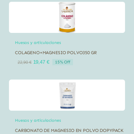
Huesos y articulaciones
COLAGENO+MAGNESIO POLVO350 GR
El
El
19,47
€
15% Off
22,90
€
precio
precio
original
actual
era:
es:
22,90 €.
19,47 €.
Huesos y articulaciones
CARBONATO DE MAGNESIO EN POLVO DOPYPACK