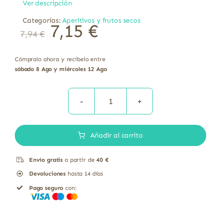
Ver descripción
Categorías:
Aperitivos y frutos secos
7,15
€
7,94
€
Cómpralo ahora y recíbelo entre
sábado 8 Ago y miércoles 12 Ago
Ciruelas
sin
Añadir al carrito
hueso
variedad
Envío gratis
a partir de
40 €
Prunus
Devoluciones
hasta 14 días
doméstica
Pago seguro
con:
L
bio