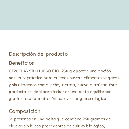
precio
precio
original
actual
era:
es:
1,75 €.
1,65 €.
Descripción del producto
Beneficios
CIRUELAS SIN HUESO BIO, 250 g aportan una opción
natural y práctica para quienes buscan alimentos veganos
y sin alérgenos como leche, lactosa, huevo o azúcar. Este
producto es ideal para incluir en una dieta equilibrada
gracias a su formato cómodo y su origen ecológico.
Composición
Se presenta en una bolsa que contiene 250 gramos de
ciruelas sin hueso procedentes de cultivo biológico,