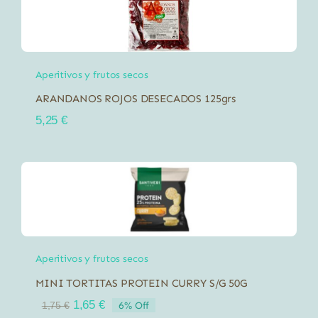
Aperitivos y frutos secos
ARANDANOS ROJOS DESECADOS 125grs
5,25
€
Aperitivos y frutos secos
MINI TORTITAS PROTEIN CURRY S/G 50G
El
El
1,65
€
6% Off
1,75
€