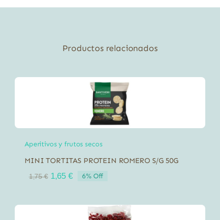
El
Granero
250
g
Productos relacionados
cantidad
Aperitivos y frutos secos
MINI TORTITAS PROTEIN ROMERO S/G 50G
El
El
1,65
€
6% Off
1,75
€
precio
precio
original
actual
era:
es:
1,75 €.
1,65 €.