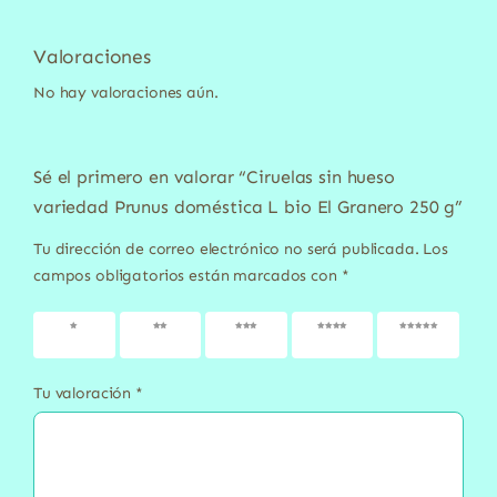
Valoraciones
No hay valoraciones aún.
Sé el primero en valorar “Ciruelas sin hueso
variedad Prunus doméstica L bio El Granero 250 g”
Tu dirección de correo electrónico no será publicada.
Los
campos obligatorios están marcados con
*
1 de 5
2 de 5
3 de 5
4 de 5
5 de 5
estrellas
estrellas
estrellas
estrellas
estrellas
Tu valoración
*