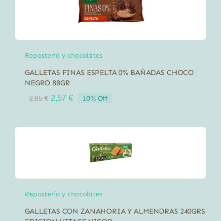
Repostería y chocolates
GALLETAS FINAS ESPELTA 0% BAÑADAS CHOCO
NEGRO 88GR
El
El
2,57
€
10% Off
2,85
€
precio
precio
original
actual
era:
es:
2,85 €.
2,57 €.
Repostería y chocolates
GALLETAS CON ZANAHORIA Y ALMENDRAS 240GRS