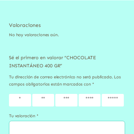
Valoraciones
No hay valoraciones aún.
Sé el primero en valorar “CHOCOLATE
INSTANTÁNEO 400 GR”
Tu dirección de correo electrónico no será publicada.
Los
campos obligatorios están marcados con
*
1 de 5
2 de 5
3 de 5
4 de 5
5 de 5
estrellas
estrellas
estrellas
estrellas
estrellas
Tu valoración
*