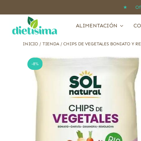
Saltar
★ Ofert
al
contenido
ALIMENTACIÓN
CO
INICIO
/
TIENDA
/
CHIPS DE VEGETALES BONIATO Y R
-8%