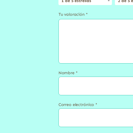
1 de 5 estrellas
2 de 5 e
Tu valoración
*
Nombre
*
Correo electrónico
*