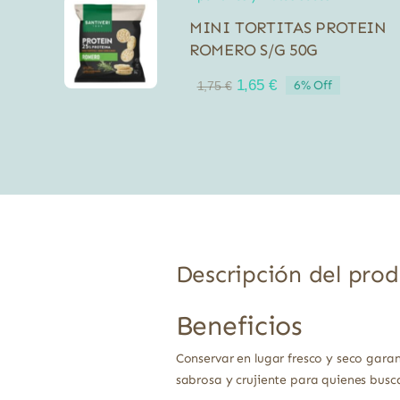
MINI TORTITAS PROTEIN
ROMERO S/G 50G
El
El
1,65
€
6% Off
1,75
€
precio
precio
original
actual
era:
es:
1,75 €.
1,65 €.
Descripción del pro
Beneficios
Conservar en lugar fresco y seco garan
sabrosa y crujiente para quienes busca