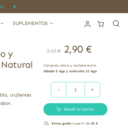
IDO26’ ★
SUPLEMENTOS
2,90
€
3,15
€
to y
 Natural
Cómpralo ahora y recíbelo entre
sábado 8 Ago y miércoles 12 Ago
Chips
bio, crujientes
de
sabor.
Añadir al carrito
vegetales
Boniato
Envío gratis
a partir de
40 €
y