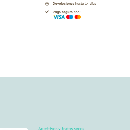
Devoluciones
hasta 14 días
Remolacha
Pago seguro
con:
ecológicos
Sol
Natural
80gr
cantidad
Aperitivos y frutos secos