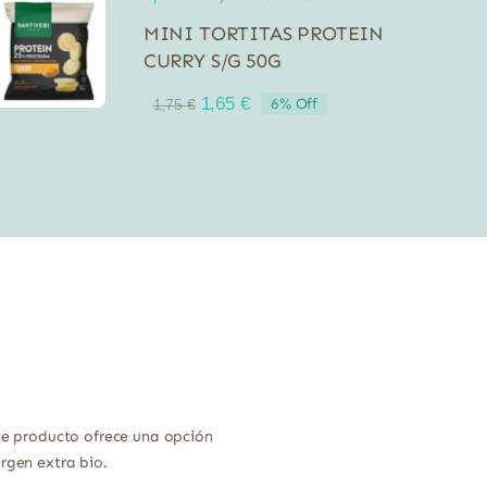
MINI TORTITAS PROTEIN
CURRY S/G 50G
El
El
1,65
€
6% Off
1,75
€
precio
precio
original
actual
era:
es:
1,75 €.
1,65 €.
ste producto ofrece una opción
rgen extra bio.