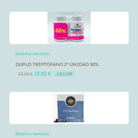
Sistema nervioso
DUPLO TRIPTOFANO 2ª UNIDAD 50%
El
El
19,83
€
15% Off
23,33
€
precio
precio
original
actual
era:
es:
23,33 €.
19,83 €.
Sistema nervioso