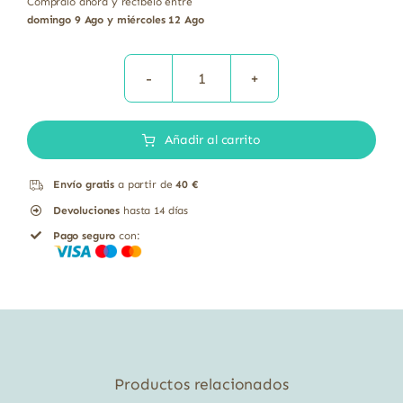
Cómpralo ahora y recíbelo entre
domingo 9 Ago y miércoles 12 Ago
Chinasor
28
Añadir al carrito
Peonia
china
Envío gratis
a partir de
40 €
medicina
Devoluciones
hasta 14 días
tradicional
Pago seguro
con:
china
Soria
Natural
comprimidos
cantidad
Productos relacionados