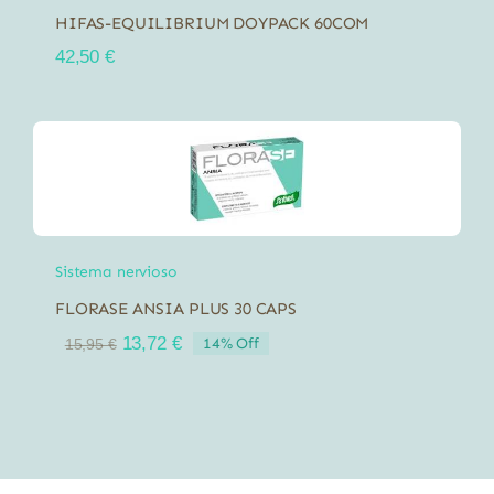
HIFAS-EQUILIBRIUM DOYPACK 60COM
42,50
€
Sistema nervioso
FLORASE ANSIA PLUS 30 CAPS
El
El
13,72
€
14% Off
15,95
€
precio
precio
original
actual
era:
es:
15,95 €.
13,72 €.