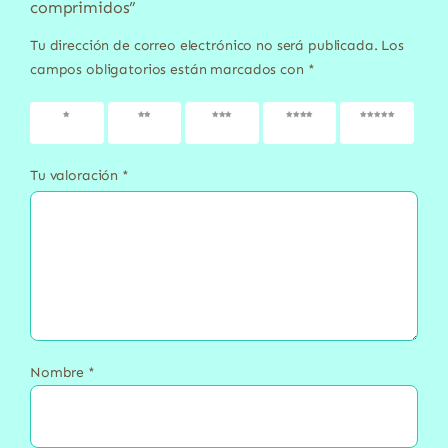
comprimidos”
Tu dirección de correo electrónico no será publicada.
Los
campos obligatorios están marcados con
*
1 de 5
2 de 5
3 de 5
4 de 5
5 de 5
estrellas
estrellas
estrellas
estrellas
estrellas
Tu valoración
*
Nombre
*