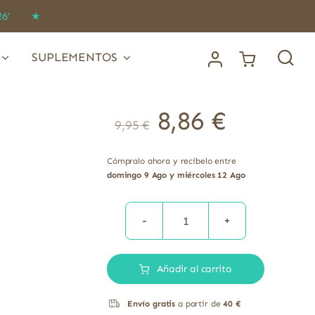
IDO26’ ★
SUPLEMENTOS
8,86
€
9,95
€
Cómpralo ahora y recíbelo entre
domingo 9 Ago y miércoles 12 Ago
CERATO
HERBAL
Añadir al carrito
25
GRS
Envío gratis
a partir de
40 €
cantidad