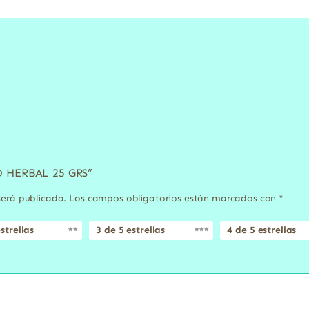
TO HERBAL 25 GRS”
será publicada.
Los campos obligatorios están marcados con
*
strellas
3 de 5 estrellas
4 de 5 estrellas