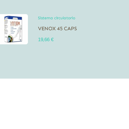
Sistema circulatorio
VENOX 45 CAPS
19,66
€