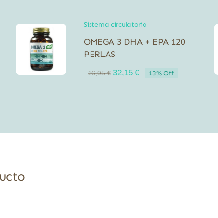
Sistema circulatorio
OMEGA 3 DHA + EPA 120
PERLAS
El
El
32,15
€
13% Off
36,95
€
precio
precio
original
actual
era:
es:
36,95 €.
32,15 €.
ducto