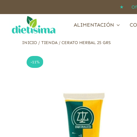
Saltar
★ Ofert
al
contenido
ALIMENTACIÓN
CO
INICIO
/
TIENDA
/
CERATO HERBAL 25 GRS
-11%