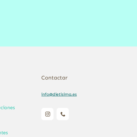
Contactar
info@dietisima.es
ciones
ntes