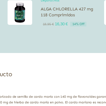
Depurativos
ALGA CHLORELLA 427 mg
118 Comprimidos
El
El
16,30
€
14% Off
18,95
€
precio
precio
original
actual
era:
es:
18,95 €.
16,30 €.
ducto
arizado de semilla de cardo maría con 140 mg de flavonoides garan
 300 mg de hierba de cardo maría en polvo. El cardo mariano es reco