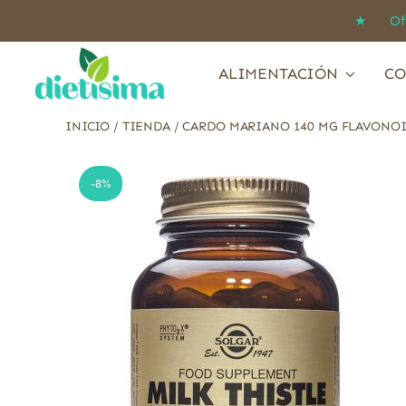
Saltar
★ Ofert
al
contenido
ALIMENTACIÓN
CO
INICIO
/
TIENDA
/
CARDO MARIANO 140 MG FLAVONOI
-8%