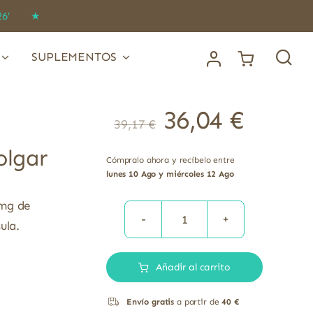
IDO26’ ★
SUPLEMENTOS
36,04
€
39,17
€
olgar
Cómpralo ahora y recíbelo entre
lunes 10 Ago y miércoles 12 Ago
 mg de
ula.
Cardo
Mariano
Añadir al carrito
140
mg
Envío gratis
a partir de
40 €
Flavonoides