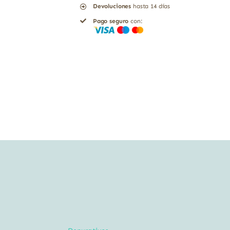
Devoluciones
hasta 14 días
60
Pago seguro
con:
cápsulas
Solgar
cantidad