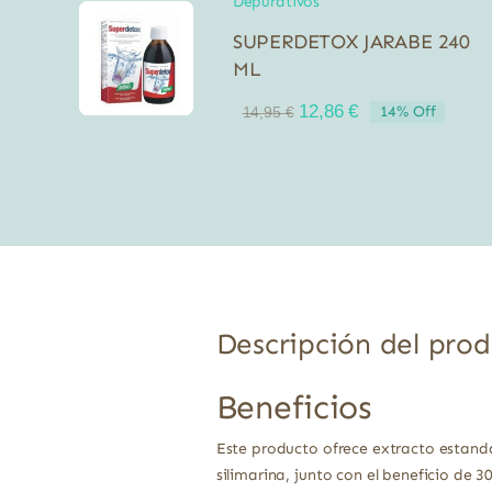
Depurativos
SUPERDETOX JARABE 240
ML
El
El
12,86
€
14% Off
14,95
€
precio
precio
original
actual
era:
es:
14,95 €.
12,86 €.
Descripción del pro
Beneficios
Este producto ofrece extracto estand
silimarina, junto con el beneficio de