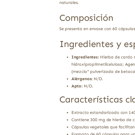
naturales.
Composición
Se presenta en envase con 60 cápsula
Ingredientes y es
Ingredientes:
Hierba de cardo m
hidroxipropilmetilcelulosa; Age
(mezcla* pulverizada de betaca
Alérgenos:
N/D.
Apto:
N/D.
Características cl
Extracto estandarizado con 140 
Contiene 300 mg de hierba de c
Cápsulas vegetales que facilitan
Formato de 60 cápsulas para un