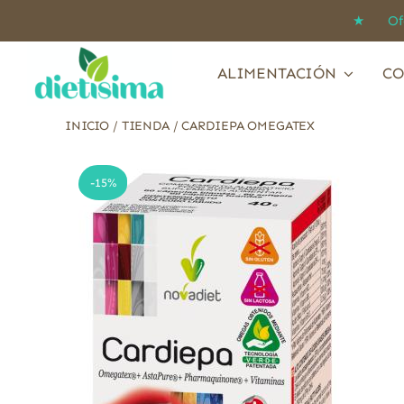
Saltar
★ Ofert
al
contenido
ALIMENTACIÓN
CO
INICIO
/
TIENDA
/
CARDIEPA OMEGATEX
-15%