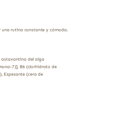
er una rutina constante y cómoda.
 astaxantina del alga
ona-7)], B6 (clorhidrato de
), Espesante (cera de