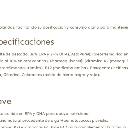
 blandas, facilitando su dosificación y consumo diario para manten
pecificaciones
 de pescado, 36% EPA y 24% DHA), AstaPure® (oleorresina rica en
ado al 10% en astaxantina), Pharmaquinone® [vitamina K2 (menaquin
o pteroilmonoglutámico), B12 (metilcobalamina), Emulgente (lecitinas
, Glicerina, Colorantes (óxido de hierro negro y rojo).
ave
ontenido en EPA y DHA para apoyo nutricional.
ina natural procedente de alga Haematococcus pluvialis.
amina K2) y vitaminas B6, B9 y B12 para complementar la fórmula.