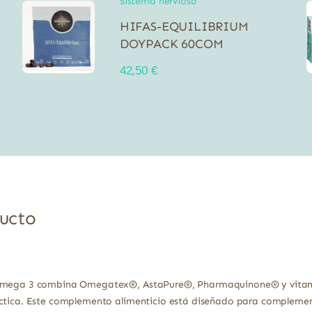
Sistema nervioso
HIFAS-EQUILIBRIUM
DOYPACK 60COM
42,50
€
ducto
a Omega 3 combina Omegatex®, AstaPure®, Pharmaquinone® y vitam
áctica. Este complemento alimenticio está diseñado para complement