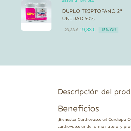
Sistema nervioso
DUPLO TRIPTOFANO 2ª
UNIDAD 50%
El
El
19,83
€
15% Off
23,33
€
precio
precio
original
actual
era:
es:
23,33 €.
19,83 €.
Descripción del pro
Beneficios
¡Bienestar Cardiovascular! Cardiep
cardiovascular de forma natural y pr