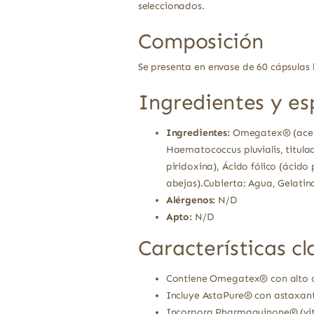
seleccionados.
Composición
Se presenta en envase de 60 cápsulas
Ingredientes y es
Ingredientes:
Omegatex® (aceite
Haematococcus pluvialis, titul
piridoxina), Ácido fólico (ácid
abejas).Cubierta: Agua, Gelatina
Alérgenos:
N/D
Apto:
N/D
Características cl
Contiene Omegatex® con alto c
Incluye AstaPure® con astaxant
Incorpora Pharmaquinone® (vit