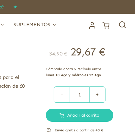
IDO26’ ★
SUPLEMENTOS
29,67
€
34,90
€
Cómpralo ahora y recíbelo entre
lunes 10 Ago y miércoles 12 Ago
 para el
ación de 60
Cardiepa
omegatex
Añadir al carrito
cantidad
Envío gratis
a partir de
40 €