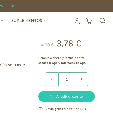
IDO26’ ★
SUPLEMENTOS
3,78
€
4,20
€
Cómpralo ahora y recíbelo entre
sábado 8 Ago y miércoles 12 Ago
bién se puede
CARDAMOMO
20G
Añadir al carrito
BIO
cantidad
Envío gratis
a partir de
40 €