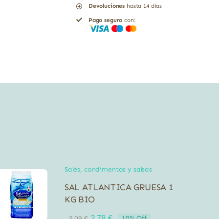
Devoluciones
hasta 14 días
Pago seguro
con:
Sales, condimentos y salsas
SAL ATLANTICA GRUESA 1
KG BIO
El
El
2,78
€
10% Off
3,09
€