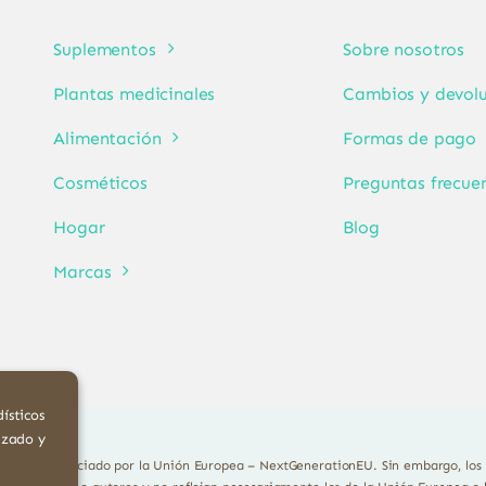
Suplementos
Sobre nosotros
Plantas medicinales
Cambios y devolu
Alimentación
Formas de pago
Cosméticos
Preguntas frecue
Hogar
Blog
Marcas
ísticos
izado y
Financiado por la Unión Europea – NextGenerationEU. Sin embargo, los p