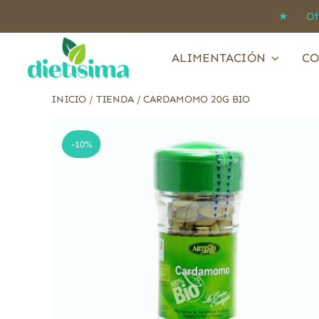
Saltar
★ Ofert
al
contenido
ALIMENTACIÓN
CO
INICIO
/
TIENDA
/
CARDAMOMO 20G BIO
-10%