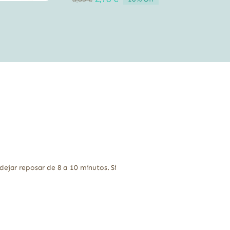
precio
precio
original
actual
era:
es:
3,09 €.
2,78 €.
dejar reposar de 8 a 10 minutos. Si