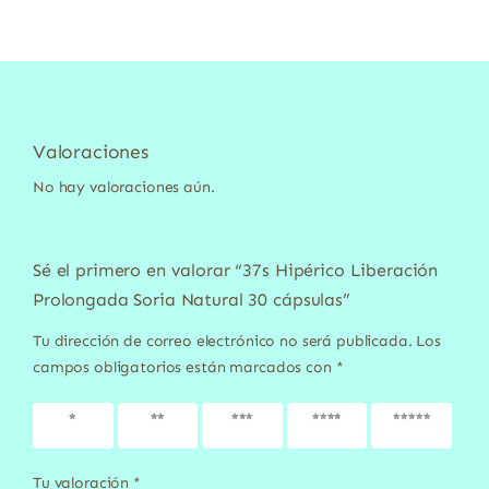
Valoraciones
No hay valoraciones aún.
Sé el primero en valorar “37s Hipérico Liberación
Prolongada Soria Natural 30 cápsulas”
Tu dirección de correo electrónico no será publicada.
Los
campos obligatorios están marcados con
*
1 de 5
2 de 5
3 de 5
4 de 5
5 de 5
estrellas
estrellas
estrellas
estrellas
estrellas
Tu valoración
*