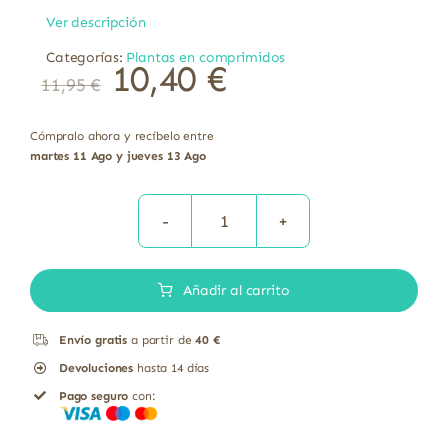
Ver descripción
Categorías:
Plantas en comprimidos
10,40
€
11,95
€
Cómpralo ahora y recíbelo entre
martes 11 Ago y jueves 13 Ago
37s
Hipérico
Añadir al carrito
Liberación
Prolongada
Envío gratis
a partir de
40 €
Soria
Devoluciones
hasta 14 días
Natural
Pago seguro
con:
30
cápsulas