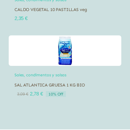
CALDO VEGETAL 10 PASTILLAS veg
2,35
€
Sales, condimentos y salsas
SAL ATLANTICA GRUESA 1 KG BIO
El
El
2,78
€
10% Off
3,09
€
precio
precio
original
actual
era:
es:
3,09 €.
2,78 €.