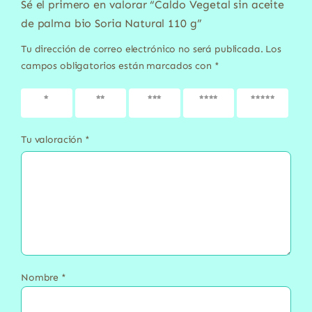
Sé el primero en valorar “Caldo Vegetal sin aceite
de palma bio Soria Natural 110 g”
Tu dirección de correo electrónico no será publicada.
Los
campos obligatorios están marcados con
*
1 de 5
2 de 5
3 de 5
4 de 5
5 de 5
estrellas
estrellas
estrellas
estrellas
estrellas
Tu valoración
*
Nombre
*