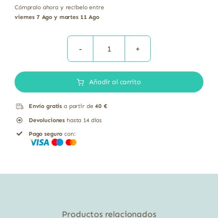
Cómpralo ahora y recíbelo entre
viernes 7 Ago y martes 11 Ago
Caldo
Vegetal
Añadir al carrito
sin
aceite
Envío gratis
a partir de
40 €
de
Devoluciones
hasta 14 días
palma
Pago seguro
con:
bio
Soria
Natural
110
g
cantidad
Productos relacionados