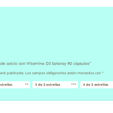
o de calcio con Vitamina D3 Solaray 90 cápsulas”
será publicada.
Los campos obligatorios están marcados con
*
strellas
3 de 5 estrellas
4 de 5 estrellas