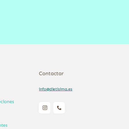
Contactar
info@dietisima.es
ciones
ntes