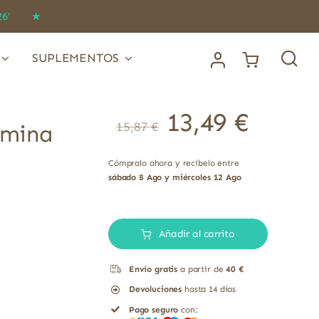
IDO26’ ★
SUPLEMENTOS
13,49
€
15,87
€
amina
Cómpralo ahora y recíbelo entre
sábado 8 Ago y miércoles 12 Ago
Citrato
de
Añadir al carrito
calcio
Envío gratis
a partir de
40 €
con
Devoluciones
hasta 14 días
Vitamina
Pago seguro
con:
D3