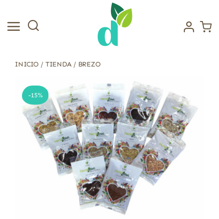
Saltar
al
contenido
INICIO
/
TIENDA
/
BREZO
-15%