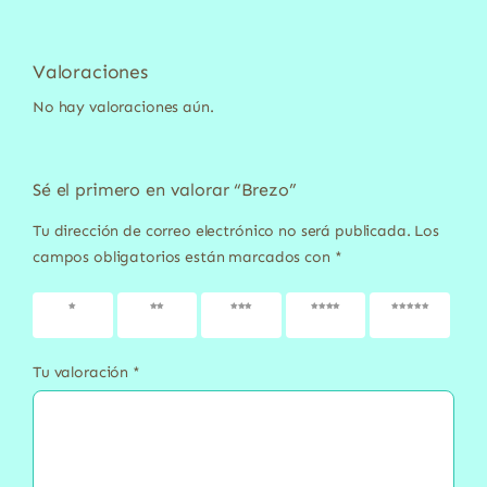
Valoraciones
No hay valoraciones aún.
Sé el primero en valorar “Brezo”
Tu dirección de correo electrónico no será publicada.
Los
campos obligatorios están marcados con
*
1 de 5
2 de 5
3 de 5
4 de 5
5 de 5
estrellas
estrellas
estrellas
estrellas
estrellas
Tu valoración
*