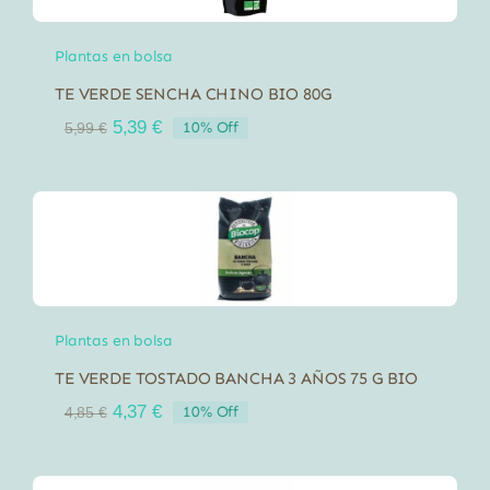
Plantas en bolsa
TE VERDE SENCHA CHINO BIO 80G
El
El
5,39
€
10% Off
5,99
€
precio
precio
original
actual
era:
es:
5,99 €.
5,39 €.
Plantas en bolsa
TE VERDE TOSTADO BANCHA 3 AÑOS 75 G BIO
El
El
4,37
€
10% Off
4,85
€
precio
precio
original
actual
era:
es: