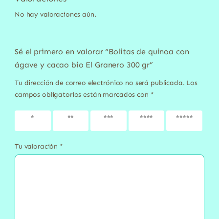
No hay valoraciones aún.
Sé el primero en valorar “Bolitas de quinoa con
ágave y cacao bio El Granero 300 gr”
Tu dirección de correo electrónico no será publicada.
Los
campos obligatorios están marcados con
*
1 de 5
2 de 5
3 de 5
4 de 5
5 de 5
estrellas
estrellas
estrellas
estrellas
estrellas
Tu valoración
*