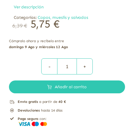
Ver descripción
Categorías:
Copos, mueslis y salvados
5,75
€
6,39
€
Cómpralo ahora y recíbelo entre
domingo 9 Ago y miércoles 12 Ago
Bolitas
de
Añadir al carrito
quinoa
con
Envío gratis
a partir de
40 €
ágave
Devoluciones
hasta 14 días
y
Pago seguro
con:
cacao
bio