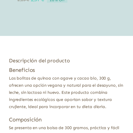
precio
precio
original
actual
era:
es:
2,19 €.
1,97 €.
Descripción del producto
Beneficios
Las bolitas de quinoa con agave y cacao bio, 300 g,
ofrecen una opción vegana y natural para el desayuno, sin
leche, sin lactosa ni huevo. Este producto combina
ingredientes ecológicos que aportan sabor y textura
crujiente, ideal para incorporar en tu dieta diaria.
Composición
Se presenta en una bolsa de 300 gramos, práctica y fácil