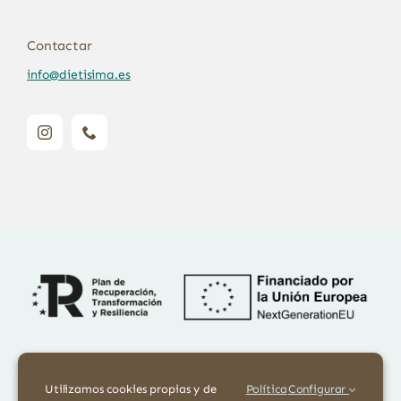
Contactar
info@dietisima.es
Financiado por la Unión Europea – NextGenerationEU. Sin embargo,
los puntos de vista y las opiniones expresadas son únicamente los del
Utilizamos cookies propias y de
Política
Configurar
autor o autores y no reflejan necesariamente los de la Unión