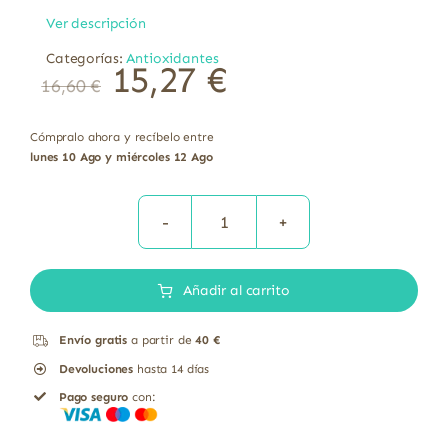
Ver descripción
Categorías:
Antioxidantes
15,27
€
16,60
€
Cómpralo ahora y recíbelo entre
lunes 10 Ago y miércoles 12 Ago
Biotina
300mcg
Añadir al carrito
D-
biotina
Envío gratis
a partir de
40 €
Solgar
Devoluciones
hasta 14 días
100
Pago seguro
con:
comprimidos
cantidad