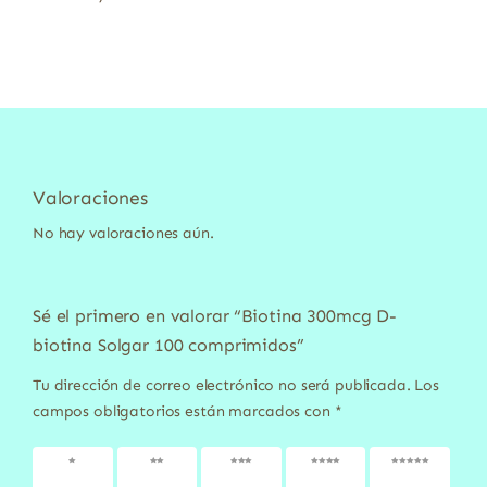
Valoraciones
No hay valoraciones aún.
Sé el primero en valorar “Biotina 300mcg D-
biotina Solgar 100 comprimidos”
Tu dirección de correo electrónico no será publicada.
Los
campos obligatorios están marcados con
*
1 de 5
2 de 5
3 de 5
4 de 5
5 de 5
estrellas
estrellas
estrellas
estrellas
estrellas