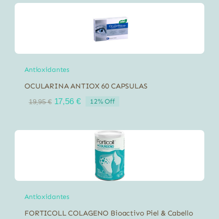
Antioxidantes
OCULARINA ANTIOX 60 CAPSULAS
El
El
17,56
€
12% Off
19,95
€
precio
precio
original
actual
era:
es:
19,95 €.
17,56 €.
Antioxidantes
FORTICOLL COLAGENO Bioactivo Piel & Cabello