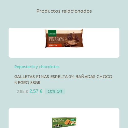
Productos relacionados
Repostería y chocolates
GALLETAS FINAS ESPELTA 0% BAÑADAS CHOCO
NEGRO 88GR
El
El
2,57
€
10% Off
2,85
€
precio
precio
original
actual
era:
es:
2,85 €.
2,57 €.