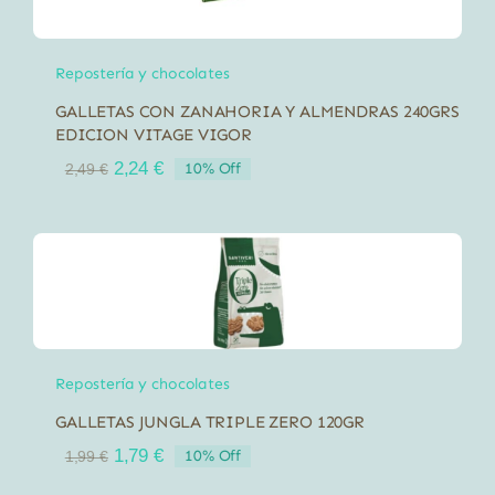
Repostería y chocolates
GALLETAS CON ZANAHORIA Y ALMENDRAS 240GRS
EDICION VITAGE VIGOR
El
El
2,24
€
10% Off
2,49
€
precio
precio
original
actual
era:
es:
2,49 €.
2,24 €.
Repostería y chocolates
GALLETAS JUNGLA TRIPLE ZERO 120GR
El
El
1,79
€
10% Off
1,99
€
precio
precio