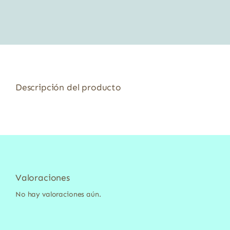
original
actual
era:
es:
1,99 €.
1,79 €.
Descripción del producto
Valoraciones
No hay valoraciones aún.