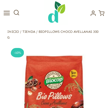
Saltar
al
contenido
INICIO
/
TIENDA
/
BIOPILLOWS CHOCO AVELLANAS 300
G
-10%