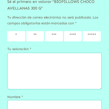
Sé el primero en valorar “BIOPILLOWS CHOCO
AVELLANAS 300 G”
Tu dirección de correo electrónico no será publicada.
Los
campos obligatorios están marcados con
*
1 de 5
2 de 5
3 de 5
4 de 5
5 de 5
estrellas
estrellas
estrellas
estrellas
estrellas
Tu valoración
*
Nombre
*