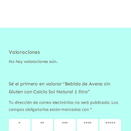
Valoraciones
No hay valoraciones aún.
Sé el primero en valorar “Bebida de Avena sin
Gluten con Calcio Sol Natural 1 litro”
Tu dirección de correo electrónico no será publicada.
Los
campos obligatorios están marcados con
*
1 de 5
2 de 5
3 de 5
4 de 5
5 de 5
estrellas
estrellas
estrellas
estrellas
estrellas