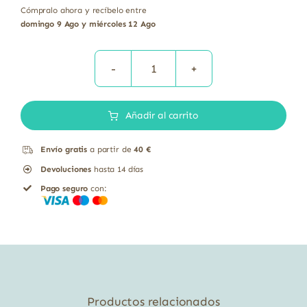
Cómpralo ahora y recíbelo entre
domingo 9 Ago y miércoles 12 Ago
Bebida
de
Añadir al carrito
Avena
sin
Envío gratis
a partir de
40 €
Gluten
Devoluciones
hasta 14 días
con
Pago seguro
con:
Calcio
Sol
Natural
1
litro
cantidad
Productos relacionados