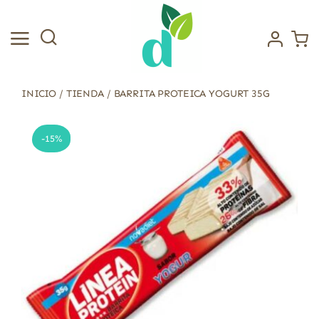
Saltar
al
contenido
INICIO
/
TIENDA
/
BARRITA PROTEICA YOGURT 35G
-15%