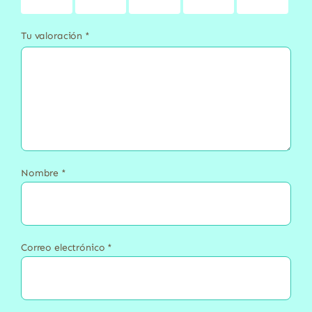
estrellas
estrellas
estrellas
estrellas
estrellas
Tu valoración
*
Nombre
*
Correo electrónico
*