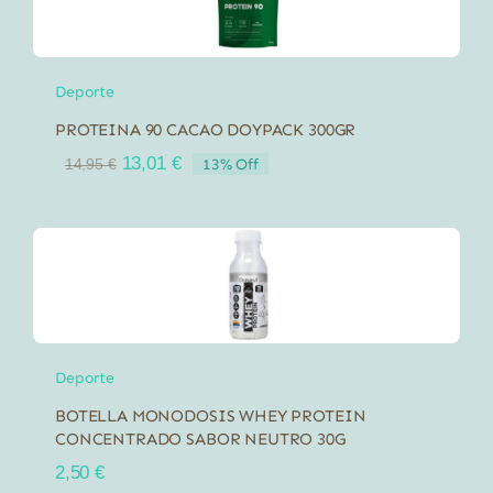
Deporte
PROTEINA 90 CACAO DOYPACK 300GR
El
El
13,01
€
13% Off
14,95
€
precio
precio
original
actual
era:
es:
14,95 €.
13,01 €.
Deporte
BOTELLA MONODOSIS WHEY PROTEIN
CONCENTRADO SABOR NEUTRO 30G
2,50
€